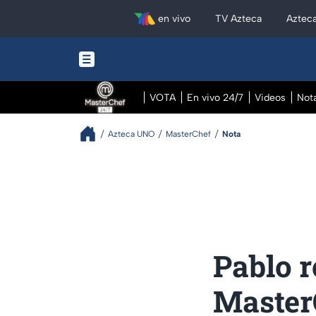
en vivo
TV Azteca
Aztec
VOTA
En vivo 24/7
Videos
Not
Azteca UNO
MasterChef
Nota
Pablo r
Master