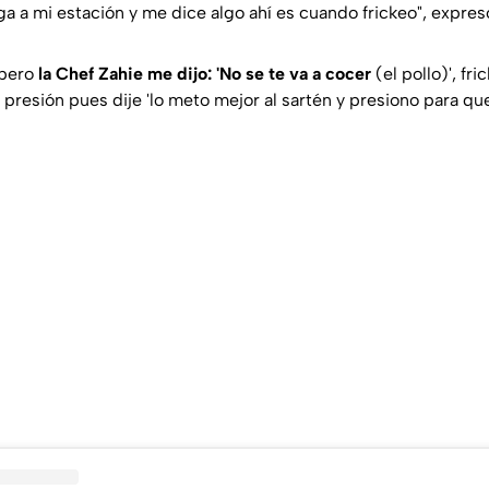
ga a mi estación y me dice algo ahí es cuando frickeo",
expresó
 pero
la Chef Zahie me dijo: 'No se te va a cocer
(el pollo)', fr
e presión pues dije 'lo meto mejor al sartén y presiono para qu