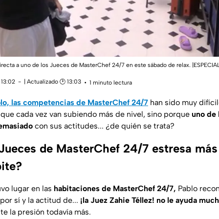
a directa a uno de los Jueces de MasterChef 24/7 en este sábado de relax. |ESPEC
 13:02
| Actualizado 🕑 13:03
1 minuto lectura
blo, las competencias de MasterChef 24/7
han sido muy difícil
 que cada vez van subiendo más de nivel, sino porque
uno de 
demasiado
con sus actitudes... ¿de quién se trata?
 Jueces de MasterChef 24/7 estresa más
ite?
uvo lugar en las
habitaciones de MasterChef 24/7,
Pablo recon
or sí y la actitud de...
¡la Juez Zahie Téllez! no le ayuda muc
te la presión todavía más.