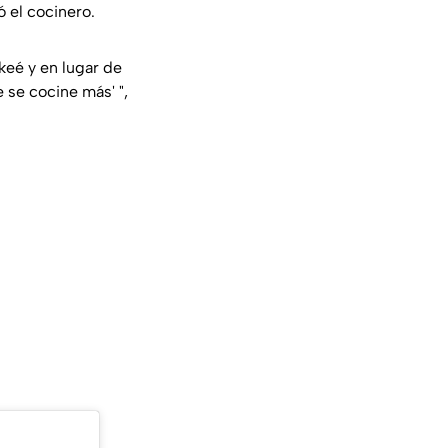
 el cocinero.
ickeé y en lugar de
e se cocine más' ",