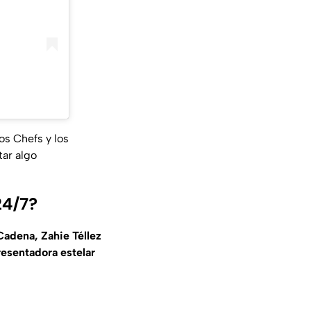
os Chefs y los
tar algo
24/7?
adena, Zahie Téllez
resentadora estelar