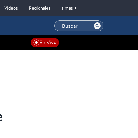
Regionales
Videos
a más +
En Vivo
e