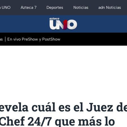
a UNO
Azteca 7
Deportes
Noticias
adn Noticias
as
En vivo PreShow y PostShow
evela cuál es el Juez d
Chef 24/7 que más lo