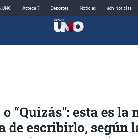
a UNO
Azteca 7
Deportes
Noticias
adn Noticias
 o “Quizás": esta es la
a de escribirlo, según 