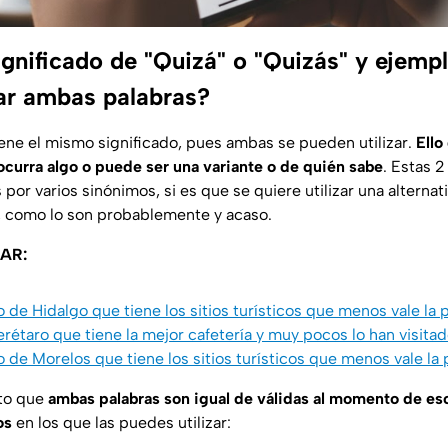
ignificado de "Quizá" o "Quizás" y ejemp
zar ambas palabras?
iene el mismo significado, pues ambas se pueden utilizar.
Ello
ocurra algo o puede ser una variante o de quién sabe
. Estas 
por varios sinónimos, si es que se quiere utilizar una alternati
, como lo son probablemente y acaso.
AR:
de Hidalgo que tiene los sitios turísticos que menos vale la p
rétaro que tiene la mejor cafetería y muy pocos lo han visitad
de Morelos que tiene los sitios turísticos que menos vale la p
to que
ambas palabras son igual de válidas al momento de escr
os
en los que las puedes utilizar: