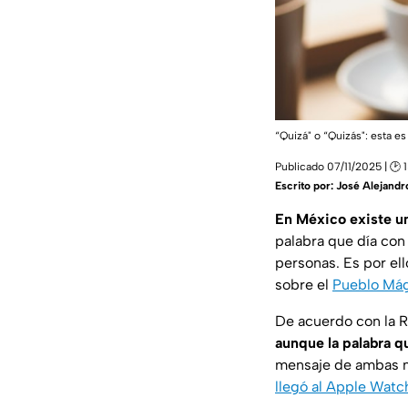
“Quizá" o “Quizás": esta es
Publicado 07/11/2025 | 🕑 
Escrito por:
José Alejandr
En México existe un
palabra que día con 
personas. Es por ell
sobre el
Pueblo Mág
De acuerdo con la 
aunque la palabra q
mensaje de ambas m
llegó al Apple Watc