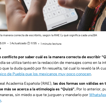
 la manera correcta de escribirlo, según la RAE (y qué significa cada una)|IA
15:09
| Actualizado 🕑 11:55
1 minuto lectura
o
 conflicto por saber cuál es la manera correcta de escribir “
día se utiliza tanto en la redacción de mensajes como en la in
o que la duda quedó por fin resuelta, tal cual lo reveló la IA c
ico de Puebla que los mexicanos muy poco conocen
.
Real Academia Española (RAE),
las dos formas son válidas en 
ue más se acerca a la etimología es “Quizá”.
Por lo anterior, 
aneras, sin miedo a que te juzguen y mandarlo por
WhatsApp
h
.