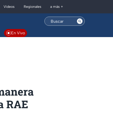
Regionales
Videos
a más +
En Vivo
 manera
la RAE