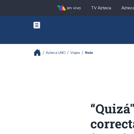
en vivo
TV Azteca
Aztec
Azteca UNO
Viajes
Nota
“Quizá"
correct