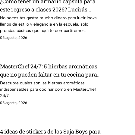
¿Cómo tener un armario cápsula para
este regreso a clases 2026? Lucirás
sofisticada y elegante con prendas
No necesitas gastar mucho dinero para lucir looks
llenos de estilo y elegancia en la escuela, solo
básicas sin gastar mucho dinero
prendas básicas que aquí te compartiremos.
05 agosto, 2026
MasterChef 24/7: 5 hierbas aromáticas
que no pueden faltar en tu cocina para
dar más sabor a tus platillos
Descubre cuáles son las hierbas aromáticas
indispensables para cocinar como en MasterChef
24/7.
05 agosto, 2026
4 ideas de stickers de los Saja Boys para