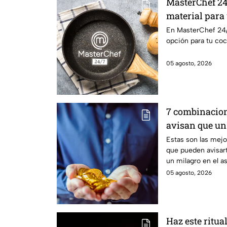
MasterChef 24/
material para
En MasterChef 24/
opción para tu coc
05 agosto, 2026
7 combinacion
avisan que un
en camino
Estas son las mej
que pueden avisart
un milagro en el as
05 agosto, 2026
Haz este ritua