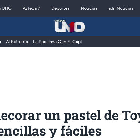
a UNO
Azteca 7
Deportes
Noticias
adn Noticias
o
Al Extremo
La Resolana Con El Capi
corar un pastel de To
encillas y fáciles