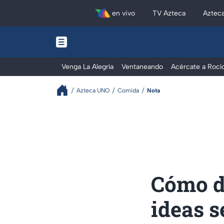
en vivo
TV Azteca
Aztec
Venga La Alegría
Ventaneando
Acércate a Rocí
Azteca UNO
Comida
Nota
Cómo de
ideas s