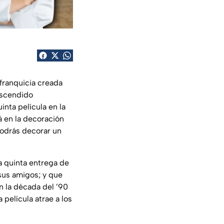
 franquicia creada
ascendido
inta película en la
á en la decoración
podrás decorar un
la quinta entrega de
sus amigos; y que
n la década del ’90
película atrae a los