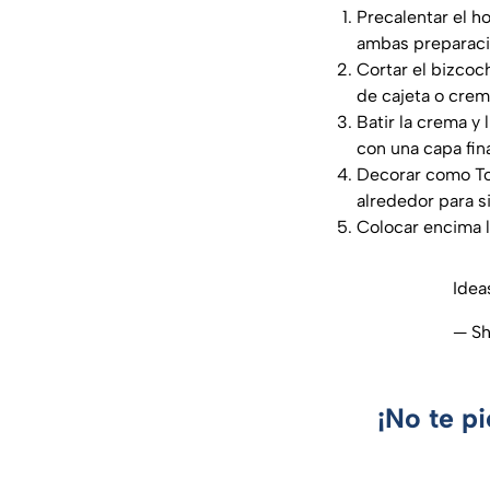
Precalentar el h
ambas preparaci
Cortar el bizcoc
de cajeta o crem
Batir la crema y 
con una capa fina
Decorar como Toy
alrededor para si
Colocar encima l
Idea
— S
¡No te p