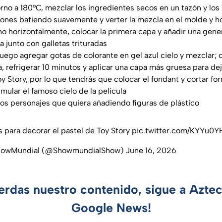
orno a 180°C, mezclar los ingredientes secos en un tazón y los
ones batiendo suavemente y verter la mezcla en el molde y h
ho horizontalmente, colocar la primera capa y añadir una gen
a junto con galletas trituradas
luego agregar gotas de colorante en gel azul cielo y mezclar; c
, refrigerar 10 minutos y aplicar una capa más gruesa para dej
 Story, por lo que tendrás que colocar el fondant y cortar fo
mular el famoso cielo de la película
os personajes que quiera añadiendo figuras de plástico
s para decorar el pastel de Toy Story
pic.twitter.com/KYYu0
howMundial (@ShowmundialShow)
June 16, 2026
ierdas nuestro contenido, sigue a Azte
Google News!