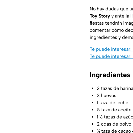
No hay dudas que un
Toy
Story
y ante la 
fiestas tendrán imá
comentar cómo dec
ingredientes y dem
Te puede interesar:
Te puede interesar:
Ingredientes 
2 tazas de harina
3 huevos
1 taza de leche
½ taza de aceite
1 ½ tazas de azú
2 cdas de polvo 
¾ taza de cacao e