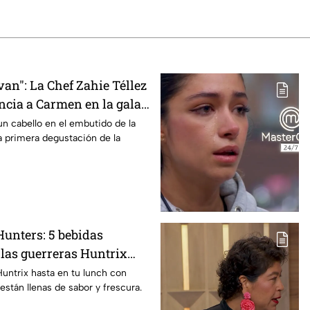
van": La Chef Zahie Téllez
ncia a Carmen en la gala
egros de MasterChef 24/7
n cabello en el embutido de la
a primera degustación de la
unters: 5 bebidas
 las guerreras Huntrix
a escuela este regreso a
Huntrix hasta en tu lunch con
están llenas de sabor y frescura.
on saludables y deliciosas