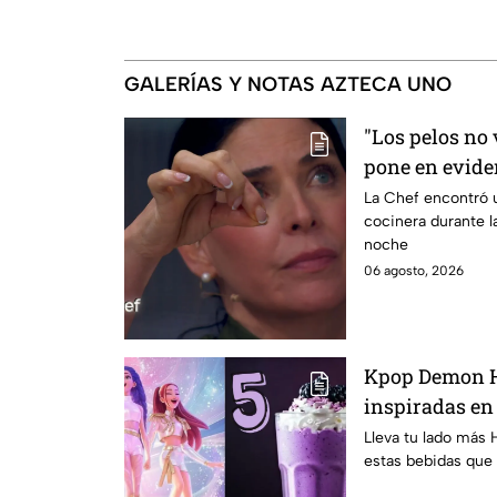
GALERÍAS Y NOTAS AZTECA UNO
"Los pelos no 
pone en evide
de mandiles n
La Chef encontró u
cocinera durante l
noche
06 agosto, 2026
Kpop Demon H
inspiradas en
para llevar a l
Lleva tu lado más 
estas bebidas que 
clases 2026; s