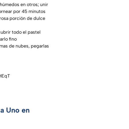
 húmedos en otros; unir
ornear por 45 minutos
erosa porción de dulce
ubrir todo el pastel
arlo fino
rmas de nubes, pegarlas
YHEqT
ca Uno en