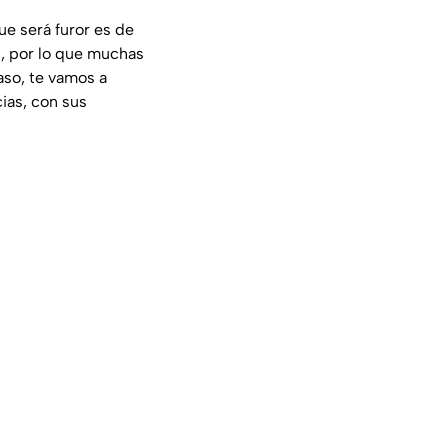
e será furor es de
ón, por lo que muchas
aso, te vamos a
ias, con sus