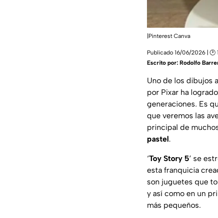
|Pinterest Canva
Publicado 16/06/2026 | 🕑 
Escrito por:
Rodolfo Barre
Uno de los dibujos 
por Pixar ha lograd
generaciones. Es que
que veremos las ave
principal de muchos
pastel
.
‘
Toy Story 5
’ se est
esta franquicia cre
son juguetes que to
y así como en un pr
más pequeños.