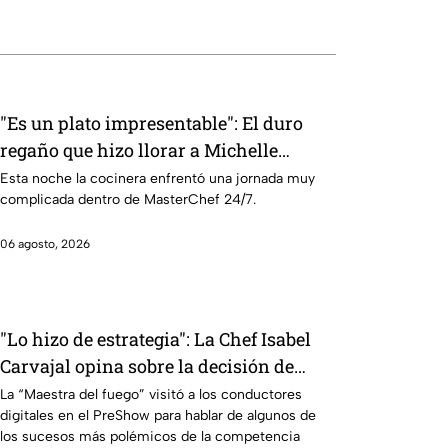
"Es un plato impresentable": El duro
regaño que hizo llorar a Michelle
dentro de MasterChef 24/7
Esta noche la cocinera enfrentó una jornada muy
complicada dentro de MasterChef 24/7.
06 agosto, 2026
"Lo hizo de estrategia": La Chef Isabel
Carvajal opina sobre la decisión de
Ramahá de subir a Daniela al balcón de
La “Maestra del fuego” visitó a los conductores
digitales en el PreShow para hablar de algunos de
MasterChef 24/7
los sucesos más polémicos de la competencia