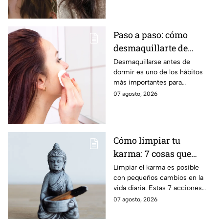
mejor opción.
Paso a paso: cómo
desmaquillarte de
noche para cuidar tu
Desmaquillarse antes de
dormir es uno de los hábitos
piel y evitar arrugas
más importantes para
mantener la piel sana y
07 agosto, 2026
luminosa. Dermatólogos y
maquillistas coinciden en que
retirar correctamente el
maquillaje ayuda a proteger la
Cómo limpiar tu
barrera cutánea, prevenir la
karma: 7 cosas que
obstrucción de los poros y
prevenir la aparición de
debes hacer desde
Limpiar el karma es posible
arrugas tempranas.
con pequeños cambios en la
ahora
vida diaria. Estas 7 acciones
pueden ayudarte a soltar lo
07 agosto, 2026
negativo y atraer energía
positiva.