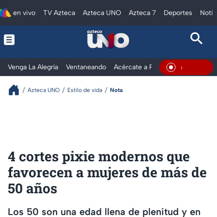
en vivo
TV Azteca
Azteca UNO
Azteca 7
Deportes
Notic
Venga La Alegría
Ventaneando
Acércate a Rocío
Al Extremo
En Vivo
Azteca UNO
Estilo de vida
Nota
4 cortes pixie modernos que
favorecen a mujeres de más de
50 años
Los 50 son una edad llena de plenitud y en