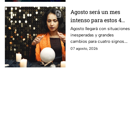
Agosto será un mes
intenso para estos 4
signos del zodiaco
Agosto llegará con situaciones
inesperadas y grandes
cambios para cuatro signos.
Aunque el mes será intenso,
07 agosto, 2026
cada experiencia tendrá una
razón de ser.