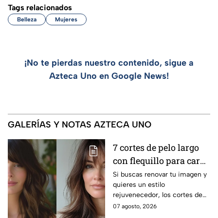
Tags relacionados
Belleza
Mujeres
¡No te pierdas nuestro contenido, sigue a
Azteca Uno en Google News!
GALERÍAS Y NOTAS AZTECA UNO
7 cortes de pelo largo
con flequillo para cara
redonda que te hace ver
Si buscas renovar tu imagen y
quieres un estilo
más joven después de
rejuvenecedor, los cortes de
los 40
pelo que apuestan por melenas
07 agosto, 2026
XL y flequillos marcados son la