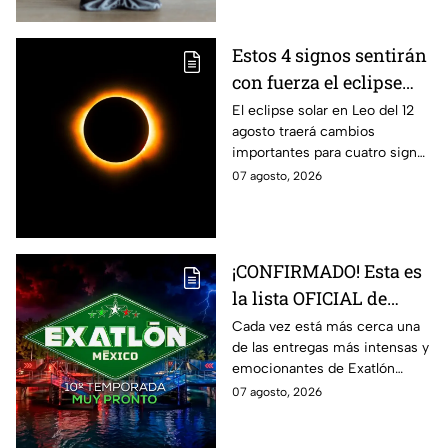
Estos 4 signos sentirán
con fuerza el eclipse
solar del 12 de agosto
El eclipse solar en Leo del 12
agosto traerá cambios
importantes para cuatro signos
del zodiaco, que podrían
07 agosto, 2026
comenzar una nueva etapa en
sus vidas.
¡CONFIRMADO! Esta es
la lista OFICIAL de
todos los atletas que
Cada vez está más cerca una
de las entregas más intensas y
estarán en la décima
emocionantes de Exatlón
temporada de Exatlón
México.
07 agosto, 2026
México