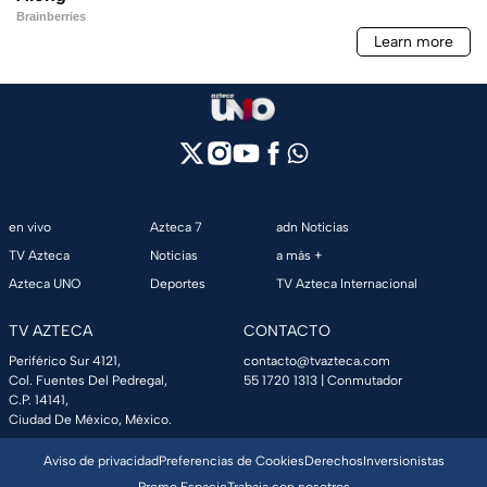
en vivo
Azteca 7
adn Noticias
TV Azteca
Noticias
a más +
Azteca UNO
Deportes
TV Azteca Internacional
TV AZTECA
CONTACTO
Periférico Sur 4121,
contacto@tvazteca.com
Col. Fuentes Del Pedregal,
55 1720 1313
| Conmutador
C.P. 14141,
Ciudad De México, México.
Aviso de privacidad
Preferencias de Cookies
Derechos
Inversionistas
Promo Espacio
Trabaja con nosotros