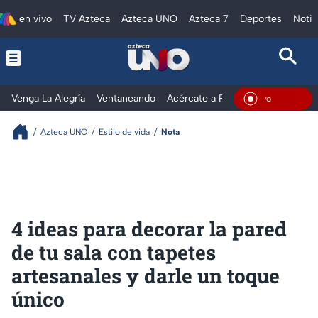
en vivo
TV Azteca
Azteca UNO
Azteca 7
Deportes
Notic
Venga La Alegría
Ventaneando
Acércate a Rocío
Al Extremo
En Vivo
Azteca UNO
Estilo de vida
Nota
4 ideas para decorar la pared
de tu sala con tapetes
artesanales y darle un toque
único