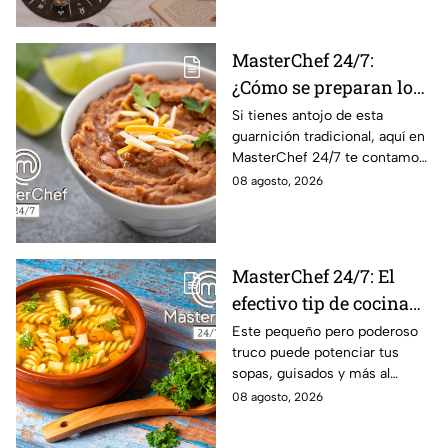
astros para los 12 signos.
MasterChef 24/7:
¿Cómo se preparan los
frijoles puercos estilo
Si tienes antojo de esta
guarnición tradicional, aquí en
Sonora?
MasterChef 24/7 te contamos
la receta.
08 agosto, 2026
MasterChef 24/7: El
efectivo tip de cocina
de las abuelas para
Este pequeño pero poderoso
truco puede potenciar tus
darle sabor extra al
sopas, guisados y más al
caldillo
máximo.
08 agosto, 2026