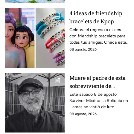
4 ideas de friendship
bracelets de Kpop
Demon Hunters para
Celebra el regreso a clases
con friendship bracelets para
intercambiar con tus
todas tus amigas. Checa estas
mejores amigas este
4 ideas inspiradas en Kpop
08 agosto, 2026
regreso a clases
Demon Hunters que seguro les
encantará.
Muere el padre de esta
sobreviviente de
Survivor México La
Este sábado 8 de agosto
Survivor México La Reliquia en
Reliquia en Llamas
Llamas se vistió de luto.
08 agosto, 2026