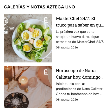
GALERÍAS Y NOTAS AZTECA UNO
MasterChef 24/7: El
truco para saber en qué
momento está listo un
La próxima vez que se te
antoje un huevo duro, sigue
huevo cocido
estos tips de MasterChef 24/7.
08 agosto, 2026
Horóscopo de Nana
Calistar hoy, domingo 9
de agosto: estos signos
Inicia tu día con las
predicciones de Nana Calistar.
tendrán ingresos extra
Checa tu horóscopo de hoy,
domingo 9 de agosto, y
08 agosto, 2026
conoce el mensaje de los