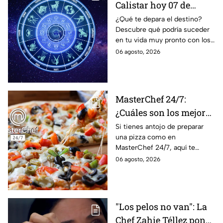
Calistar hoy 07 de
agosto; estos signos
¿Qué te depara el destino?
Descubre qué podría suceder
podrían dejar de estar
en tu vida muy pronto con los
solteros más pronto de
horóscopos de Nana Calistar;
06 agosto, 2026
lo que imaginan y
tendrás toda la información
recibir propuestas
para afrontar el futuro.
laborales
MasterChef 24/7:
¿Cuáles son los mejores
quesos para preparar
Si tienes antojo de preparar
una pizza como en
pizza en casa?
MasterChef 24/7, aquí te
contamos todo lo que debes
06 agosto, 2026
saber antes de poner manos
en la masa.
"Los pelos no van": La
Chef Zahie Téllez pone