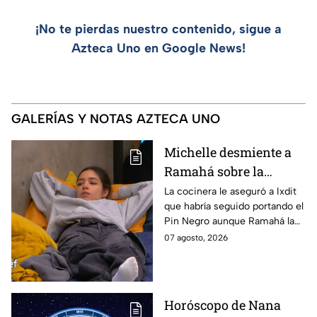
¡No te pierdas nuestro contenido, sigue a
Azteca Uno en Google News!
GALERÍAS Y NOTAS AZTECA UNO
Michelle desmiente a
Ramahá sobre la
designación del Pin
La cocinera le aseguró a Ixdit
que habría seguido portando el
Negro a un integrante
Pin Negro aunque Ramahá la
de las "Divas" en
hubiera subido al balcón
07 agosto, 2026
MasterChef 24/7
Horóscopo de Nana