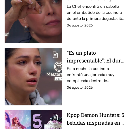
en evidencia a Carmen
La Chef encontró un cabello
en el embutido de la cocinera
en la gala de mandiles
durante la primera degustación
negros de MasterChef
de la noche
06 agosto, 2026
24/7
"Es un plato
impresentable": El duro
regaño que hizo llorar a
Esta noche la cocinera
enfrentó una jornada muy
Michelle dentro de
complicada dentro de
MasterChef 24/7
MasterChef 24/7.
06 agosto, 2026
Kpop Demon Hunters: 5
bebidas inspiradas en