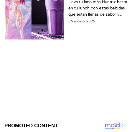
las guerreras Huntrix
Lleva tu lado más Huntrix hasta
en tu lunch con estas bebidas
para llevar a la escuela
que están llenas de sabor y
este regreso a clases
frescura.
06 agosto, 2026
2026; son saludables y
deliciosas