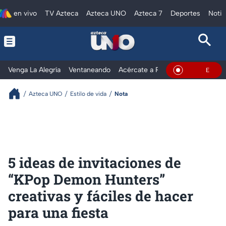
en vivo
TV Azteca
Azteca UNO
Azteca 7
Deportes
Notic
Venga La Alegría
Ventaneando
Acércate a Rocío
Al Extremo
En Vivo
Azteca UNO
Estilo de vida
Nota
5 ideas de invitaciones de
“KPop Demon Hunters”
creativas y fáciles de hacer
para una fiesta