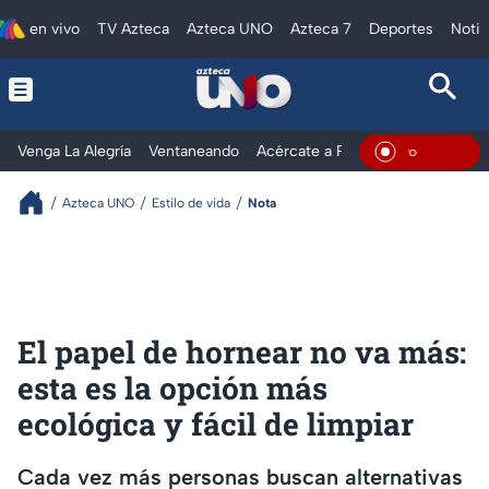
en vivo
TV Azteca
Azteca UNO
Azteca 7
Deportes
Notic
Venga La Alegría
Ventaneando
Acércate a Rocío
Al Extremo
En Viv
Azteca UNO
Estilo de vida
Nota
El papel de hornear no va más:
esta es la opción más
ecológica y fácil de limpiar
Cada vez más personas buscan alternativas