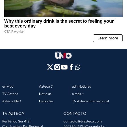
en vivo
Azteca 7
adn Noticias
TV Azteca
Noticias
a más +
Azteca UNO
Deportes
TV Azteca Internacional
TV AZTECA
CONTACTO
Periférico Sur 4121,
contacto@tvazteca.com
Col. Fuentes Del Pedregal,
55 1720 1313
| Conmutador