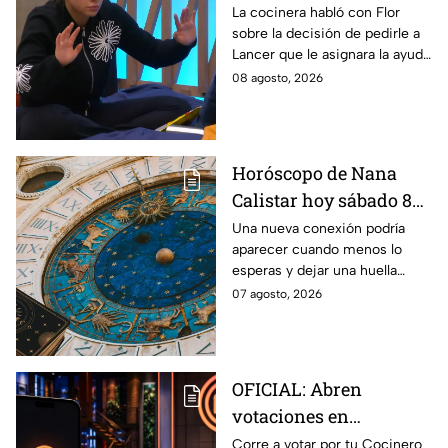
Ramahá en la pasada
La cocinera habló con Flor
sobre la decisión de pedirle a
gala de salvación de
Lancer que le asignara la ayuda
MasterChef 24/7
de Ramahá y no la de Daniela
08 agosto, 2026
Horóscopo de Nana
Calistar hoy sábado 8
de agosto del 2026 para
Una nueva conexión podría
aparecer cuando menos lo
cada signo; una
esperas y dejar una huella
conexión inesperada
importante.
07 agosto, 2026
podría transformar tus
próximos días
OFICIAL: Abren
votaciones en
MasterChef 24/7 para
Corre a votar por tu Cocinero