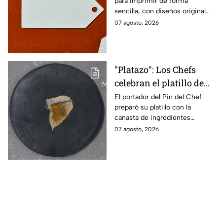
para imprimir de forma
sencilla, con diseños originales
y detalles adaptados a tus
07 agosto, 2026
gustos, eventos o proyectos.
"Platazo": Los Chefs
celebran el platillo de
Lancer en la gala de
El portador del Pin del Chef
preparó su platillo con la
salvación de
canasta de ingredientes
MasterChef 24/7
exóticos que contenía erizo de
07 agosto, 2026
mar, yuzu y mantequilla de
almendra