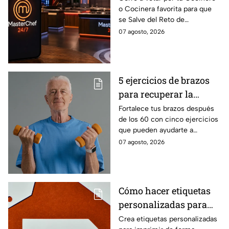
o Cocinera favorita para que
que salves a un
se Salve del Reto de
Cocinero del Reto de
Eliminación de MasterChef
07 agosto, 2026
Eliminación de este
24/7 de este próximo
domingo
domingo.
5 ejercicios de brazos
para recuperar la
fuerza después de los
Fortalece tus brazos después
de los 60 con cinco ejercicios
60
que pueden ayudarte a
recuperar fuerza, movilidad y
07 agosto, 2026
seguridad en los movimientos
cotidianos.
Cómo hacer etiquetas
personalizadas para
imprimir
Crea etiquetas personalizadas