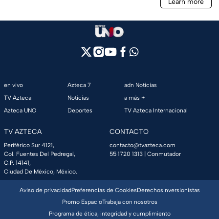
en vivo
Azteca 7
adn Noticias
TV Azteca
Noticias
a más +
Azteca UNO
Deportes
TV Azteca Internacional
TV AZTECA
CONTACTO
Periférico Sur 4121,
contacto@tvazteca.com
Col. Fuentes Del Pedregal,
55 1720 1313
| Conmutador
C.P. 14141,
Ciudad De México, México.
Aviso de privacidad
Preferencias de Cookies
Derechos
Inversionistas
Promo Espacio
Trabaja con nosotros
Programa de ética, integridad y cumplimiento