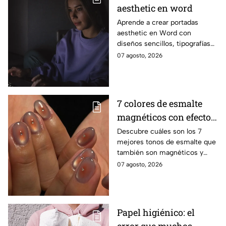
aesthetic en word
Aprende a crear portadas
aesthetic en Word con
diseños sencillos, tipografías
bonitas y detalles visuales que
07 agosto, 2026
harán que tus trabajos luzcan
originales.
7 colores de esmalte
magnéticos con efecto
ojo de gato para lucir
Descubre cuáles son los 7
mejores tonos de esmalte que
manos elegantes
también son magnéticos y
sirven para realizar el efecto
07 agosto, 2026
ojo de gato y lucir una
manicura moderna
Papel higiénico: el
error que muchos