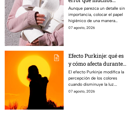
cometen al colocarlo
Aunque parezca un detalle sin
importancia, colocar el papel
higiénico de una manera
específica puede favorecer la
07 agosto, 2026
higiene y evitar algunos
inconvenientes.
Efecto Purkinje: qué es
y cómo afecta durante
un eclipse
El efecto Purkinje modifica la
percepción de los colores
cuando disminuye la luz.
Conoce por qué el verde y el
07 agosto, 2026
rojo cobran protagonismo
durante un eclipse.