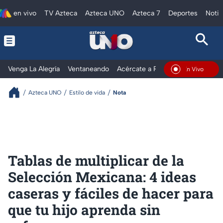
en vivo
TV Azteca
Azteca UNO
Azteca 7
Deportes
Notic
Venga La Alegría
Ventaneando
Acércate a Rocío
Al Extremo
En Vivo
Azteca UNO
Estilo de vida
Nota
Tablas de multiplicar de la
Selección Mexicana: 4 ideas
caseras y fáciles de hacer para
que tu hijo aprenda sin