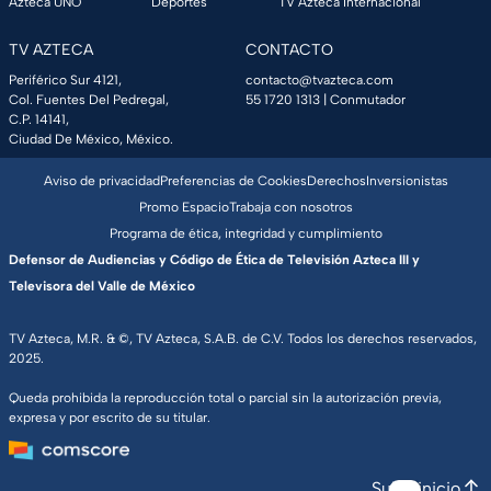
Azteca UNO
Deportes
TV Azteca Internacional
TV AZTECA
CONTACTO
Periférico Sur 4121,
contacto@tvazteca.com
Col. Fuentes Del Pedregal,
55 1720 1313
| Conmutador
C.P. 14141,
Ciudad De México, México.
Aviso de privacidad
Preferencias de Cookies
Derechos
Inversionistas
Promo Espacio
Trabaja con nosotros
Programa de ética, integridad y cumplimiento
Defensor de Audiencias y Código de Ética de Televisión Azteca III y
Televisora del Valle de México
TV Azteca, M.R. & ©, TV Azteca, S.A.B. de C.V. Todos los derechos reservados,
2025.
Queda prohibida la reproducción total o parcial sin la autorización previa,
expresa y por escrito de su titular.
Subir inicio