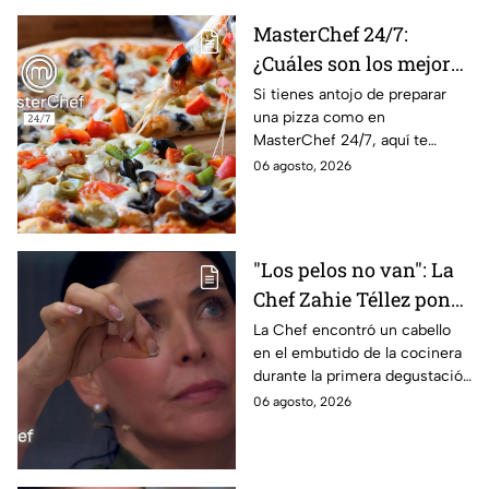
laborales
MasterChef 24/7:
¿Cuáles son los mejores
quesos para preparar
Si tienes antojo de preparar
una pizza como en
pizza en casa?
MasterChef 24/7, aquí te
contamos todo lo que debes
06 agosto, 2026
saber antes de poner manos
en la masa.
"Los pelos no van": La
Chef Zahie Téllez pone
en evidencia a Carmen
La Chef encontró un cabello
en el embutido de la cocinera
en la gala de mandiles
durante la primera degustación
negros de MasterChef
de la noche
06 agosto, 2026
24/7