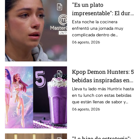
"Es un plato
impresentable": El duro
regaño que hizo llorar a
Esta noche la cocinera
enfrentó una jornada muy
Michelle dentro de
complicada dentro de
MasterChef 24/7
MasterChef 24/7.
06 agosto, 2026
Kpop Demon Hunters: 5
bebidas inspiradas en
las guerreras Huntrix
Lleva tu lado más Huntrix hasta
en tu lunch con estas bebidas
para llevar a la escuela
que están llenas de sabor y
este regreso a clases
frescura.
06 agosto, 2026
2026; son saludables y
deliciosas
"Lo hizo de estrategia":