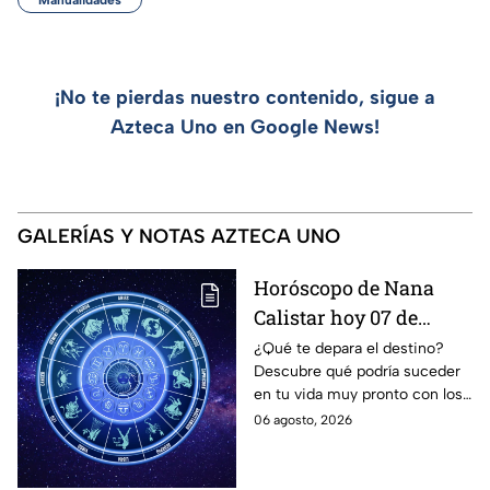
¡No te pierdas nuestro contenido, sigue a
Azteca Uno en Google News!
GALERÍAS Y NOTAS AZTECA UNO
Horóscopo de Nana
Calistar hoy 07 de
agosto; estos signos
¿Qué te depara el destino?
Descubre qué podría suceder
podrían dejar de estar
en tu vida muy pronto con los
solteros más pronto de
horóscopos de Nana Calistar;
06 agosto, 2026
lo que imaginan y
tendrás toda la información
recibir propuestas
para afrontar el futuro.