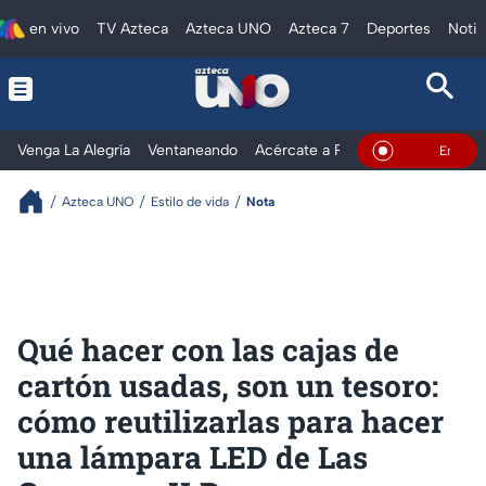
en vivo
TV Azteca
Azteca UNO
Azteca 7
Deportes
Notic
Venga La Alegría
Ventaneando
Acércate a Rocío
Al Extremo
En Vivo
Azteca UNO
Estilo de vida
Nota
Qué hacer con las cajas de
cartón usadas, son un tesoro:
cómo reutilizarlas para hacer
una lámpara LED de Las