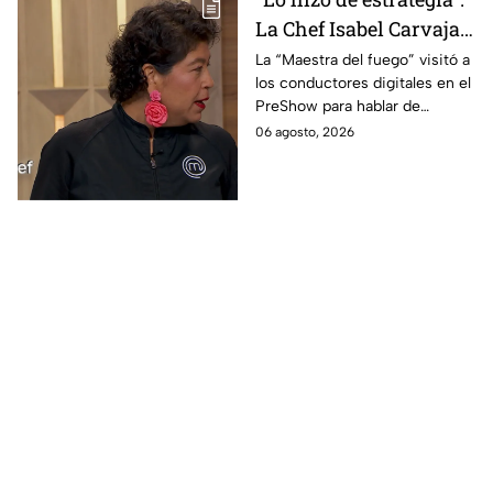
La Chef Isabel Carvajal
opina sobre la decisión
La “Maestra del fuego” visitó a
los conductores digitales en el
de Ramahá de subir a
PreShow para hablar de
Daniela al balcón de
algunos de los sucesos más
06 agosto, 2026
MasterChef 24/7
polémicos de la competencia