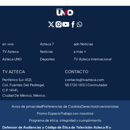
en vivo
Azteca 7
adn Noticias
TV Azteca
Noticias
a más +
Azteca UNO
Deportes
TV Azteca Internacional
TV AZTECA
CONTACTO
Periférico Sur 4121,
contacto@tvazteca.com
Col. Fuentes Del Pedregal,
55 1720 1313
| Conmutador
C.P. 14141,
Ciudad De México, México.
Aviso de privacidad
Preferencias de Cookies
Derechos
Inversionistas
Promo Espacio
Trabaja con nosotros
Programa de ética, integridad y cumplimiento
Defensor de Audiencias y Código de Ética de Televisión Azteca III y