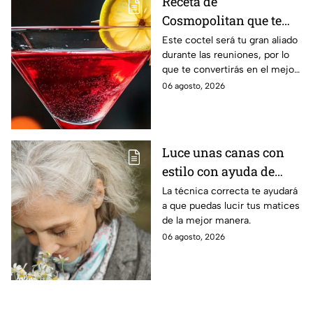
Receta de
Cosmopolitan que te
hará quedar bien en
Este coctel será tu gran aliado
durante las reuniones, por lo
cualquier reunión: este
que te convertirás en el mejor
es el tip para que quede
anfitrión
06 agosto, 2026
delicioso
Luce unas canas con
estilo con ayuda de
estos cortes de pelo
La técnica correcta te ayudará
a que puedas lucir tus matices
de la mejor manera.
06 agosto, 2026