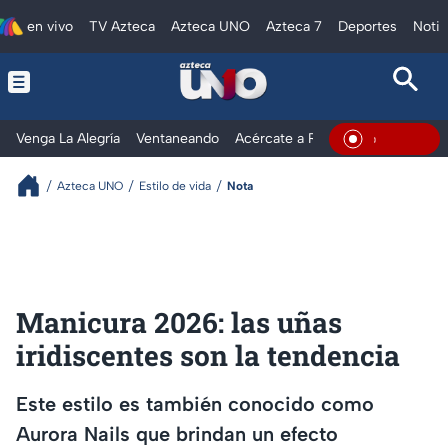
en vivo
TV Azteca
Azteca UNO
Azteca 7
Deportes
Notic
Venga La Alegría
Ventaneando
Acércate a Rocío
Al Extremo
En Vivo
Azteca UNO
Estilo de vida
Nota
Manicura 2026: las uñas
iridiscentes son la tendencia
Este estilo es también conocido como
Aurora Nails que brindan un efecto