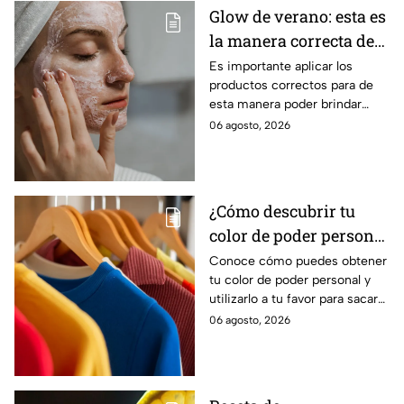
Glow de verano: esta es
la manera correcta de
limpiar cada tipo de
Es importante aplicar los
productos correctos para de
piel
esta manera poder brindar
cuidados a tu rostro.
06 agosto, 2026
¿Cómo descubrir tu
color de poder personal
mediante la psicología
Conoce cómo puedes obtener
tu color de poder personal y
de la luz y la
utilizarlo a tu favor para sacar
colorimetría?
todo tu potencial, de acuerdo
06 agosto, 2026
con la colorimetría y la
psicología