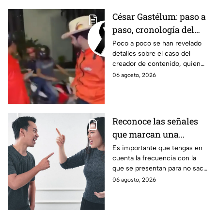
César Gastélum: paso a
paso, cronología del
asesinato del
Poco a poco se han revelado
detalles sobre el caso del
influencer en plena
creador de contenido, quien
transmisión en vivo
estaba grabando un video en
06 agosto, 2026
vivo cuando dos hombres en
una moto le dispararon
directamente
Reconoce las señales
que marcan una
inminente ruptura en
Es importante que tengas en
cuenta la frecuencia con la
tu relación
que se presentan para no sacar
conclusiones apresuradas.
06 agosto, 2026