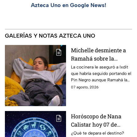
Azteca Uno en Google News!
GALERÍAS Y NOTAS AZTECA UNO
Michelle desmiente a
Ramahá sobre la
designación del Pin
La cocinera le aseguró a Ixdit
que habría seguido portando el
Negro a un integrante
Pin Negro aunque Ramahá la
de las "Divas" en
hubiera subido al balcón
07 agosto, 2026
MasterChef 24/7
Horóscopo de Nana
Calistar hoy 07 de
agosto; estos signos
¿Qué te depara el destino?