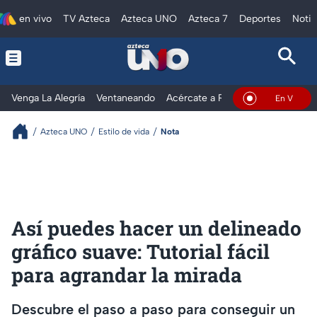
en vivo
TV Azteca
Azteca UNO
Azteca 7
Deportes
Notic
Venga La Alegría
Ventaneando
Acércate a Rocío
Al Extremo
En Vivo
Azteca UNO
Estilo de vida
Nota
Así puedes hacer un delineado
gráfico suave: Tutorial fácil
para agrandar la mirada
Descubre el paso a paso para conseguir un