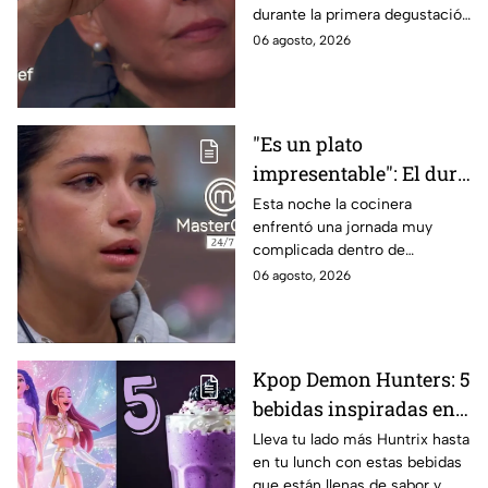
durante la primera degustación
negros de MasterChef
de la noche
06 agosto, 2026
24/7
"Es un plato
impresentable": El duro
regaño que hizo llorar a
Esta noche la cocinera
enfrentó una jornada muy
Michelle dentro de
complicada dentro de
MasterChef 24/7
MasterChef 24/7.
06 agosto, 2026
Kpop Demon Hunters: 5
bebidas inspiradas en
las guerreras Huntrix
Lleva tu lado más Huntrix hasta
en tu lunch con estas bebidas
para llevar a la escuela
que están llenas de sabor y