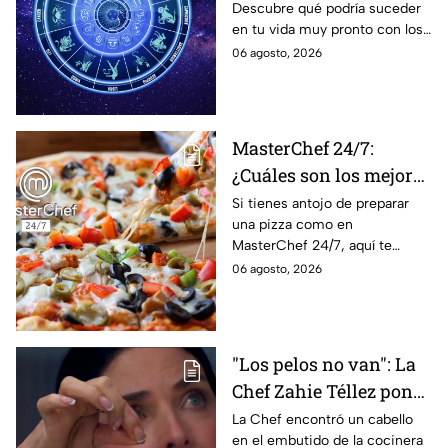
Descubre qué podría suceder
podrían dejar de estar
en tu vida muy pronto con los
solteros más pronto de
horóscopos de Nana Calistar;
06 agosto, 2026
lo que imaginan y
tendrás toda la información
recibir propuestas
para afrontar el futuro.
laborales
MasterChef 24/7:
¿Cuáles son los mejores
quesos para preparar
Si tienes antojo de preparar
una pizza como en
pizza en casa?
MasterChef 24/7, aquí te
contamos todo lo que debes
06 agosto, 2026
saber antes de poner manos
en la masa.
"Los pelos no van": La
Chef Zahie Téllez pone
en evidencia a Carmen
La Chef encontró un cabello
en el embutido de la cocinera
en la gala de mandiles