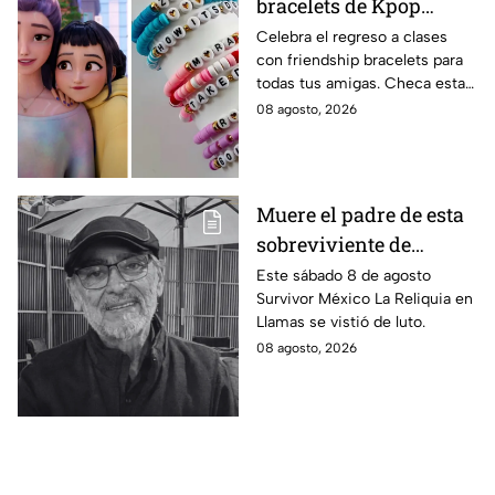
bracelets de Kpop
Demon Hunters para
Celebra el regreso a clases
con friendship bracelets para
intercambiar con tus
todas tus amigas. Checa estas
mejores amigas este
4 ideas inspiradas en Kpop
08 agosto, 2026
regreso a clases
Demon Hunters que seguro les
encantará.
Muere el padre de esta
sobreviviente de
Survivor México La
Este sábado 8 de agosto
Survivor México La Reliquia en
Reliquia en Llamas
Llamas se vistió de luto.
08 agosto, 2026