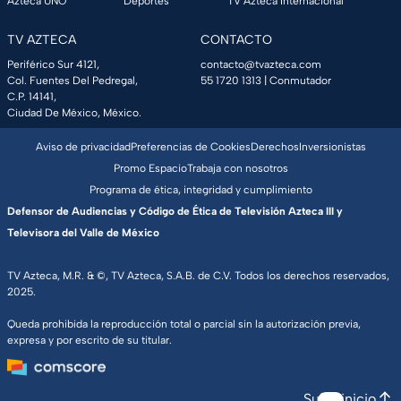
Azteca UNO
Deportes
TV Azteca Internacional
TV AZTECA
CONTACTO
Periférico Sur 4121,
contacto@tvazteca.com
Col. Fuentes Del Pedregal,
55 1720 1313
| Conmutador
C.P. 14141,
Ciudad De México, México.
Aviso de privacidad
Preferencias de Cookies
Derechos
Inversionistas
Promo Espacio
Trabaja con nosotros
Programa de ética, integridad y cumplimiento
Defensor de Audiencias y Código de Ética de Televisión Azteca III y
Televisora del Valle de México
TV Azteca, M.R. & ©, TV Azteca, S.A.B. de C.V. Todos los derechos reservados,
2025.
Queda prohibida la reproducción total o parcial sin la autorización previa,
expresa y por escrito de su titular.
Subir inicio