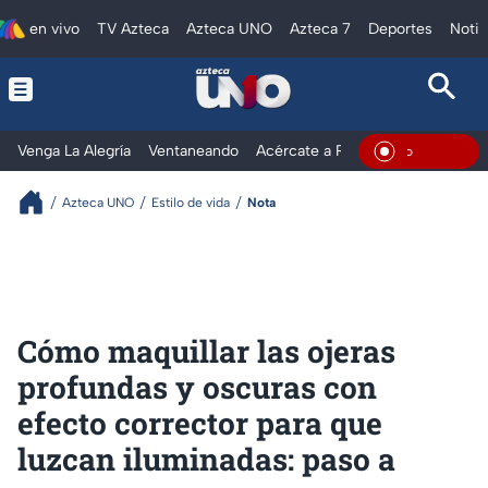
en vivo
TV Azteca
Azteca UNO
Azteca 7
Deportes
Notic
Venga La Alegría
Ventaneando
Acércate a Rocío
Al Extremo
En Vivo
Azteca UNO
Estilo de vida
Nota
Cómo maquillar las ojeras
profundas y oscuras con
efecto corrector para que
luzcan iluminadas: paso a