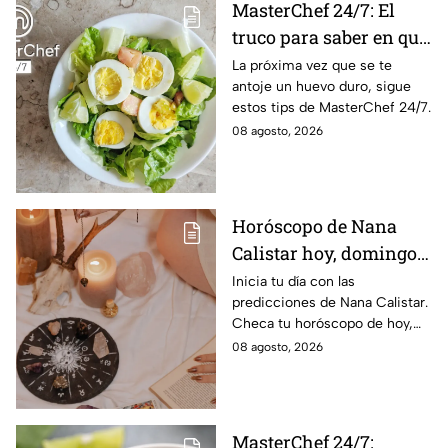
MasterChef 24/7: El
truco para saber en qué
momento está listo un
La próxima vez que se te
antoje un huevo duro, sigue
huevo cocido
estos tips de MasterChef 24/7.
08 agosto, 2026
Horóscopo de Nana
Calistar hoy, domingo 9
de agosto: estos signos
Inicia tu día con las
predicciones de Nana Calistar.
tendrán ingresos extra
Checa tu horóscopo de hoy,
domingo 9 de agosto, y
08 agosto, 2026
conoce el mensaje de los
astros para los 12 signos.
MasterChef 24/7: