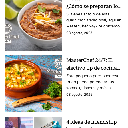
¿Cómo se preparan los
frijoles puercos estilo
Si tienes antojo de esta
guarnición tradicional, aquí en
Sonora?
MasterChef 24/7 te contamos
la receta.
08 agosto, 2026
MasterChef 24/7: El
efectivo tip de cocina
de las abuelas para
Este pequeño pero poderoso
truco puede potenciar tus
darle sabor extra al
sopas, guisados y más al
caldillo
máximo.
08 agosto, 2026
4 ideas de friendship