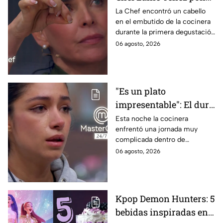
en evidencia a Carmen
La Chef encontró un cabello
en el embutido de la cocinera
en la gala de mandiles
durante la primera degustación
negros de MasterChef
de la noche
06 agosto, 2026
24/7
"Es un plato
impresentable": El duro
regaño que hizo llorar a
Esta noche la cocinera
enfrentó una jornada muy
Michelle dentro de
complicada dentro de
MasterChef 24/7
MasterChef 24/7.
06 agosto, 2026
Kpop Demon Hunters: 5
bebidas inspiradas en