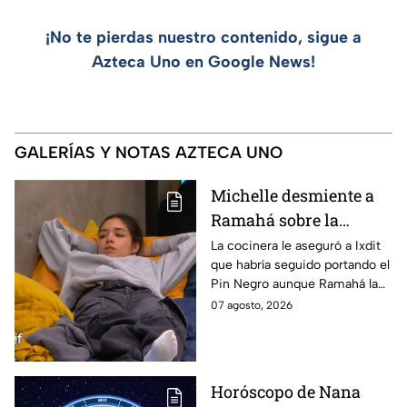
¡No te pierdas nuestro contenido, sigue a
Azteca Uno en Google News!
GALERÍAS Y NOTAS AZTECA UNO
Michelle desmiente a
Ramahá sobre la
designación del Pin
La cocinera le aseguró a Ixdit
que habría seguido portando el
Negro a un integrante
Pin Negro aunque Ramahá la
de las "Divas" en
hubiera subido al balcón
07 agosto, 2026
MasterChef 24/7
Horóscopo de Nana