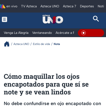
en vivo
TV Azteca
Azteca UNO
Azteca 7
Deportes
Notic
Venga La Alegría
Ventaneando
Acércate a Rocío
Al Extremo
En Vivo
Azteca UNO
Estilo de vida
Nota
Cómo maquillar los ojos
encapotados para que sí se
note y se vean lindos
No debe confundirse en ojo encapotado con