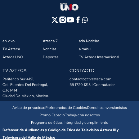
en vivo
Azteca 7
adn Noticias
TV Azteca
Noticias
a más +
Azteca UNO
Deportes
TV Azteca Internacional
TV AZTECA
CONTACTO
Periférico Sur 4121,
contacto@tvazteca.com
Col. Fuentes Del Pedregal,
55 1720 1313
| Conmutador
C.P. 14141,
Ciudad De México, México.
Aviso de privacidad
Preferencias de Cookies
Derechos
Inversionistas
Promo Espacio
Trabaja con nosotros
Programa de ética, integridad y cumplimiento
Defensor de Audiencias y Código de Ética de Televisión Azteca III y
Televisora del Valle de México