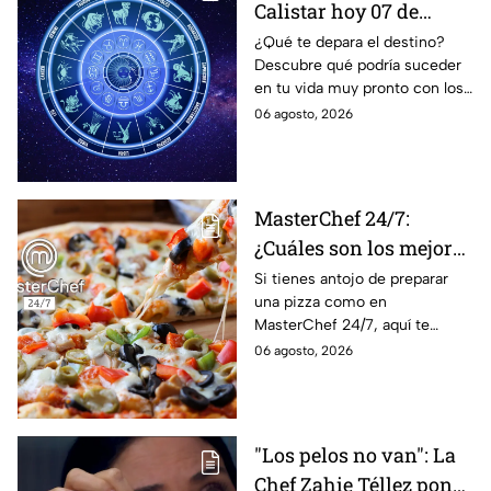
Calistar hoy 07 de
agosto; estos signos
¿Qué te depara el destino?
Descubre qué podría suceder
podrían dejar de estar
en tu vida muy pronto con los
solteros más pronto de
horóscopos de Nana Calistar;
06 agosto, 2026
lo que imaginan y
tendrás toda la información
recibir propuestas
para afrontar el futuro.
laborales
MasterChef 24/7:
¿Cuáles son los mejores
quesos para preparar
Si tienes antojo de preparar
una pizza como en
pizza en casa?
MasterChef 24/7, aquí te
contamos todo lo que debes
06 agosto, 2026
saber antes de poner manos
en la masa.
"Los pelos no van": La
Chef Zahie Téllez pone