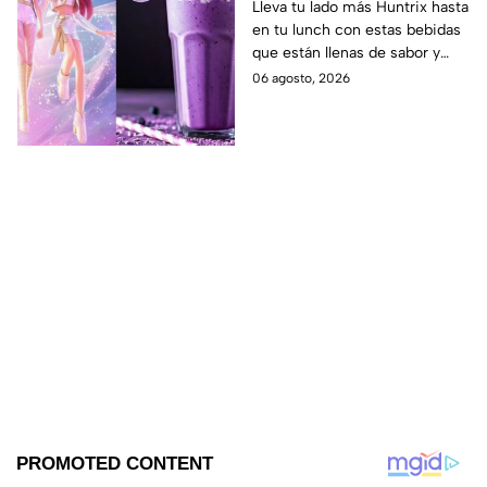
las guerreras Huntrix
Lleva tu lado más Huntrix hasta
en tu lunch con estas bebidas
para llevar a la escuela
que están llenas de sabor y
este regreso a clases
frescura.
06 agosto, 2026
2026; son saludables y
deliciosas