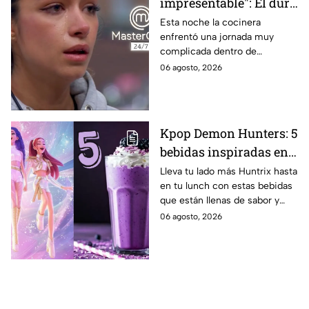
impresentable": El duro
regaño que hizo llorar a
Esta noche la cocinera
enfrentó una jornada muy
Michelle dentro de
complicada dentro de
MasterChef 24/7
MasterChef 24/7.
06 agosto, 2026
Kpop Demon Hunters: 5
bebidas inspiradas en
las guerreras Huntrix
Lleva tu lado más Huntrix hasta
en tu lunch con estas bebidas
para llevar a la escuela
que están llenas de sabor y
este regreso a clases
frescura.
06 agosto, 2026
2026; son saludables y
deliciosas