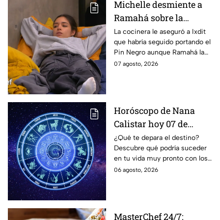
Michelle desmiente a
Ramahá sobre la
designación del Pin
La cocinera le aseguró a Ixdit
que habría seguido portando el
Negro a un integrante
Pin Negro aunque Ramahá la
de las "Divas" en
hubiera subido al balcón
07 agosto, 2026
MasterChef 24/7
Horóscopo de Nana
Calistar hoy 07 de
agosto; estos signos
¿Qué te depara el destino?
Descubre qué podría suceder
podrían dejar de estar
en tu vida muy pronto con los
solteros más pronto de
horóscopos de Nana Calistar;
06 agosto, 2026
lo que imaginan y
tendrás toda la información
recibir propuestas
para afrontar el futuro.
laborales
MasterChef 24/7: