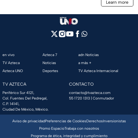
en vivo
Azteca 7
adn Noticias
TV Azteca
Noticias
a más +
Azteca UNO
Deportes
TV Azteca Internacional
TV AZTECA
CONTACTO
Periférico Sur 4121,
contacto@tvazteca.com
Col. Fuentes Del Pedregal,
55 1720 1313
| Conmutador
C.P. 14141,
Ciudad De México, México.
Aviso de privacidad
Preferencias de Cookies
Derechos
Inversionistas
Promo Espacio
Trabaja con nosotros
Programa de ética, integridad y cumplimiento