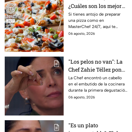
¿Cuáles son los mejores
quesos para preparar
Si tienes antojo de preparar
una pizza como en
pizza en casa?
MasterChef 24/7, aquí te
contamos todo lo que debes
06 agosto, 2026
saber antes de poner manos
en la masa.
"Los pelos no van": La
Chef Zahie Téllez pone
en evidencia a Carmen
La Chef encontró un cabello
en el embutido de la cocinera
en la gala de mandiles
durante la primera degustación
negros de MasterChef
de la noche
06 agosto, 2026
24/7
"Es un plato