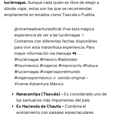
luciérnagas.
Aunque cada quien es libre de elegir a
dónde viajar, estos son los que se recomiendan
ampliamente en estados como Tlaxcala o Puebla.
@xtremeadventureoficial
Vive esta mágica
experiencia de ver a las luciérnagas ✨
Contamos con diferentes fechas disponibles
para vivir esta maravillosa experiencia. Para
mayor información vía mensaje 📲 . . .
#luciérnagas
#mexico
#adondeir
#tourmexico
#viajeros
#mexicocity
#toluca
#luciernagas
#viajerosporelmundo
#viajerospormexico
♬ sonido original -
Xtreme Adventure México
Nanacamilpa (Tlaxcala) -
Es considerado uno de
los santuarios más importantes del país.
Ex Hacienda de Chautla -
Combina el
avistamiento con paisajes espectaculares.