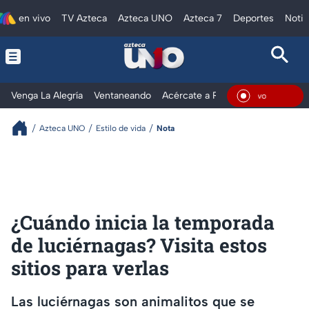
en vivo
TV Azteca
Azteca UNO
Azteca 7
Deportes
Notic
Venga La Alegría
Ventaneando
Acércate a Rocío
Al Extremo
En Viv
Azteca UNO
Estilo de vida
Nota
¿Cuándo inicia la temporada
de luciérnagas? Visita estos
sitios para verlas
Las luciérnagas son animalitos que se