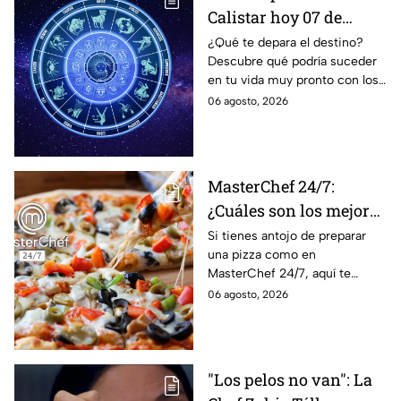
Calistar hoy 07 de
agosto; estos signos
¿Qué te depara el destino?
Descubre qué podría suceder
podrían dejar de estar
en tu vida muy pronto con los
solteros más pronto de
horóscopos de Nana Calistar;
06 agosto, 2026
lo que imaginan y
tendrás toda la información
recibir propuestas
para afrontar el futuro.
laborales
MasterChef 24/7:
¿Cuáles son los mejores
quesos para preparar
Si tienes antojo de preparar
una pizza como en
pizza en casa?
MasterChef 24/7, aquí te
contamos todo lo que debes
06 agosto, 2026
saber antes de poner manos
en la masa.
"Los pelos no van": La