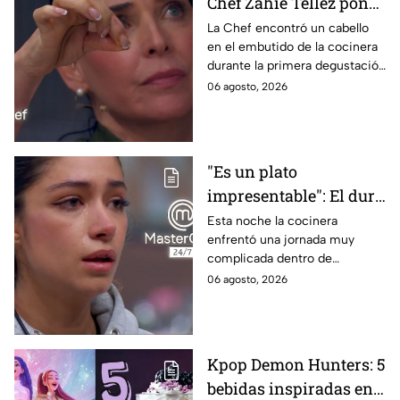
Chef Zahie Téllez pone
en evidencia a Carmen
La Chef encontró un cabello
en el embutido de la cocinera
en la gala de mandiles
durante la primera degustación
negros de MasterChef
de la noche
06 agosto, 2026
24/7
"Es un plato
impresentable": El duro
regaño que hizo llorar a
Esta noche la cocinera
enfrentó una jornada muy
Michelle dentro de
complicada dentro de
MasterChef 24/7
MasterChef 24/7.
06 agosto, 2026
Kpop Demon Hunters: 5
bebidas inspiradas en