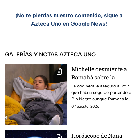
¡No te pierdas nuestro contenido, sigue a
Azteca Uno en Google News!
GALERÍAS Y NOTAS AZTECA UNO
Michelle desmiente a
Ramahá sobre la
designación del Pin
La cocinera le aseguró a Ixdit
que habría seguido portando el
Negro a un integrante
Pin Negro aunque Ramahá la
de las "Divas" en
hubiera subido al balcón
07 agosto, 2026
MasterChef 24/7
Horóscopo de Nana