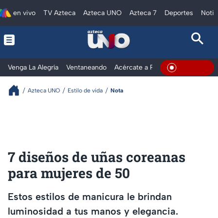
en vivo
TV Azteca
Azteca UNO
Azteca 7
Deportes
Notic
Venga La Alegría
Ventaneando
Acércate a Rocío
Al Extremo
En Vivo
Azteca UNO
Estilo de vida
Nota
7 diseños de uñas coreanas
para mujeres de 50
Estos estilos de manicura le brindan
luminosidad a tus manos y elegancia.