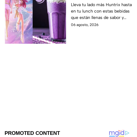
las guerreras Huntrix
Lleva tu lado más Huntrix hasta
en tu lunch con estas bebidas
para llevar a la escuela
que están llenas de sabor y
este regreso a clases
frescura.
06 agosto, 2026
2026; son saludables y
deliciosas