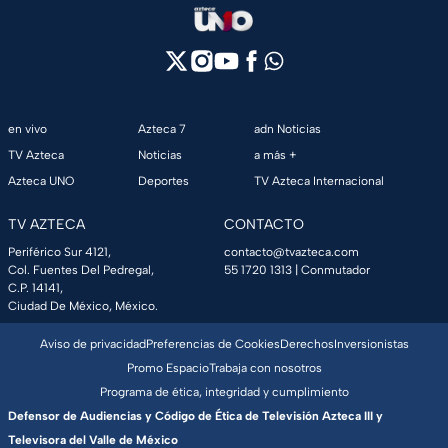
en vivo
Azteca 7
adn Noticias
TV Azteca
Noticias
a más +
Azteca UNO
Deportes
TV Azteca Internacional
TV AZTECA
CONTACTO
Periférico Sur 4121,
contacto@tvazteca.com
Col. Fuentes Del Pedregal,
55 1720 1313
| Conmutador
C.P. 14141,
Ciudad De México, México.
Aviso de privacidad
Preferencias de Cookies
Derechos
Inversionistas
Promo Espacio
Trabaja con nosotros
Programa de ética, integridad y cumplimiento
Defensor de Audiencias y Código de Ética de Televisión Azteca III y
Televisora del Valle de México