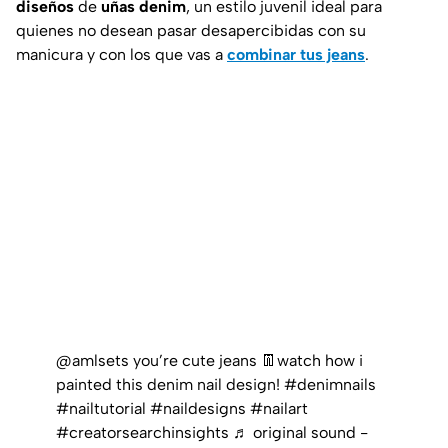
diseños
de
uñas denim
, un estilo juvenil ideal para
quienes no desean pasar desapercibidas con su
manicura y con los que vas a
combinar tus jeans
.
@amlsets
you’re cute jeans 👖watch how i
painted this denim nail design!
#denimnails
#nailtutorial
#naildesigns
#nailart
#creatorsearchinsights
♬ original sound -