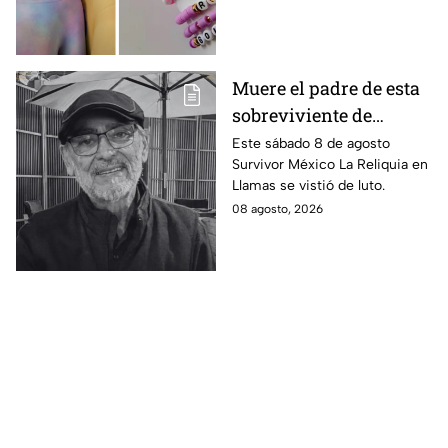
regreso a clases
Demon Hunters que seguro les
encantará.
Muere el padre de esta
sobreviviente de
Survivor México La
Este sábado 8 de agosto
Survivor México La Reliquia en
Reliquia en Llamas
Llamas se vistió de luto.
08 agosto, 2026