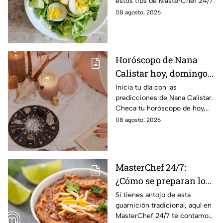
estos tips de MasterChef 24/7.
08 agosto, 2026
Horóscopo de Nana
Calistar hoy, domingo 9
de agosto: estos signos
Inicia tu día con las
predicciones de Nana Calistar.
tendrán ingresos extra
Checa tu horóscopo de hoy,
domingo 9 de agosto, y
08 agosto, 2026
conoce el mensaje de los
astros para los 12 signos.
MasterChef 24/7:
¿Cómo se preparan los
frijoles puercos estilo
Si tienes antojo de esta
guarnición tradicional, aquí en
Sonora?
MasterChef 24/7 te contamos