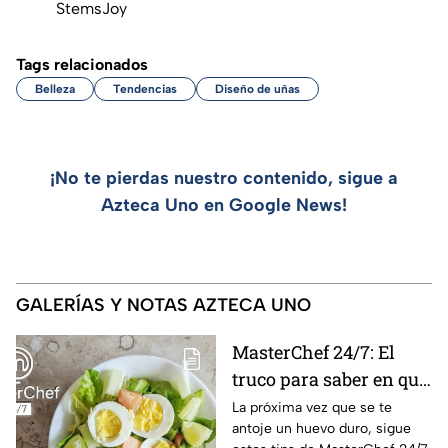
StemsJoy
Tags relacionados
Belleza
Tendencias
Diseño de uñas
¡No te pierdas nuestro contenido, sigue a
Azteca Uno en Google News!
GALERÍAS Y NOTAS AZTECA UNO
MasterChef 24/7: El
truco para saber en qué
momento está listo un
La próxima vez que se te
antoje un huevo duro, sigue
huevo cocido