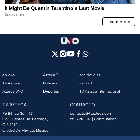
en vivo
Azteca 7
adn Noticias
TV Azteca
Noticias
a más +
Azteca UNO
Deportes
TV Azteca Internacional
TV AZTECA
CONTACTO
Periférico Sur 4121,
contacto@tvazteca.com
Col. Fuentes Del Pedregal,
55 1720 1313
| Conmutador
C.P. 14141,
Ciudad De México, México.