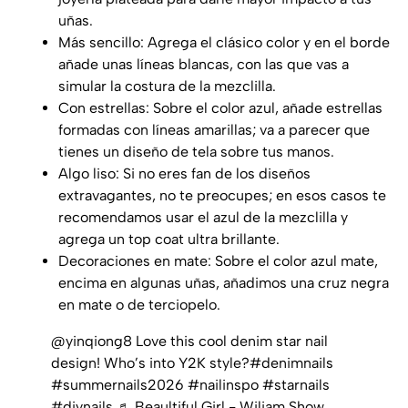
uñas.
Más sencillo: Agrega el clásico color y en el borde
añade unas líneas blancas, con las que vas a
simular la costura de la mezclilla.
Con estrellas: Sobre el color azul, añade estrellas
formadas con líneas amarillas; va a parecer que
tienes un diseño de tela sobre tus manos.
Algo liso: Si no eres fan de los diseños
extravagantes, no te preocupes; en esos casos te
recomendamos usar el azul de la mezclilla y
agrega un top coat ultra brillante.
Decoraciones en mate: Sobre el color azul mate,
encima en algunas uñas, añadimos una cruz negra
en mate o de terciopelo.
@yinqiong8
Love this cool denim star nail
design! Who’s into Y2K style?
#denimnails
#summernails2026
#nailinspo
#starnails
#diynails
♬ Beaultiful Girl - Wiliam Show