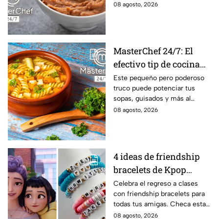
la receta.
08 agosto, 2026
MasterChef 24/7: El
efectivo tip de cocina
de las abuelas para
Este pequeño pero poderoso
truco puede potenciar tus
darle sabor extra al
sopas, guisados y más al
caldillo
máximo.
08 agosto, 2026
4 ideas de friendship
bracelets de Kpop
Demon Hunters para
Celebra el regreso a clases
con friendship bracelets para
intercambiar con tus
todas tus amigas. Checa estas
mejores amigas este
4 ideas inspiradas en Kpop
08 agosto, 2026