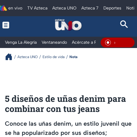
en vivo
TV Azteca
Azteca UNO
Azteca 7
Deportes
Notic
Venga La Alegría
Ventaneando
Acércate a Rocío
Al Extremo
En Vivo
Azteca UNO
Estilo de vida
Nota
5 diseños de uñas denim para
combinar con tus jeans
Conoce las uñas denim, un estilo juvenil que
se ha popularizado por sus diseños;