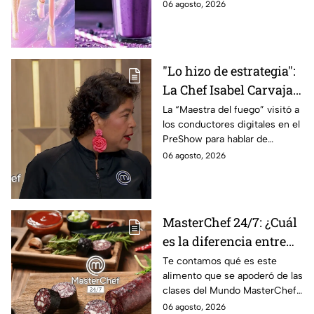
frescura.
06 agosto, 2026
2026; son saludables y
deliciosas
"Lo hizo de estrategia":
La Chef Isabel Carvajal
opina sobre la decisión
La “Maestra del fuego” visitó a
los conductores digitales en el
de Ramahá de subir a
PreShow para hablar de
Daniela al balcón de
algunos de los sucesos más
06 agosto, 2026
MasterChef 24/7
polémicos de la competencia
MasterChef 24/7: ¿Cuál
es la diferencia entre
morcilla y moronga?
Te contamos qué es este
alimento que se apoderó de las
clases del Mundo MasterChef
24/7.
06 agosto, 2026