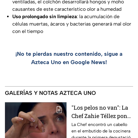
ventiladas, el colchón desarrollará hongos y moho
causantes de este característico olor a humedad
Uso prolongado sin limpieza
: la acumulación de
células muertas, ácaros y bacterias generará mal olor
con el tiempo
¡No te pierdas nuestro contenido, sigue a
Azteca Uno en Google News!
GALERÍAS Y NOTAS AZTECA UNO
"Los pelos no van": La
Chef Zahie Téllez pone
en evidencia a Carmen
La Chef encontró un cabello
en el embutido de la cocinera
en la gala de mandiles
durante la primera degustación