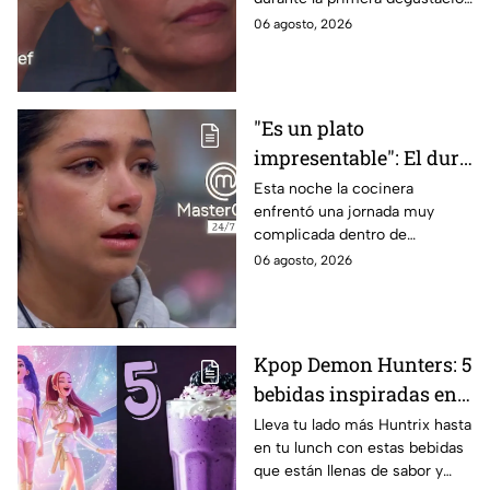
negros de MasterChef
de la noche
06 agosto, 2026
24/7
"Es un plato
impresentable": El duro
regaño que hizo llorar a
Esta noche la cocinera
enfrentó una jornada muy
Michelle dentro de
complicada dentro de
MasterChef 24/7
MasterChef 24/7.
06 agosto, 2026
Kpop Demon Hunters: 5
bebidas inspiradas en
las guerreras Huntrix
Lleva tu lado más Huntrix hasta
en tu lunch con estas bebidas
para llevar a la escuela
que están llenas de sabor y
este regreso a clases