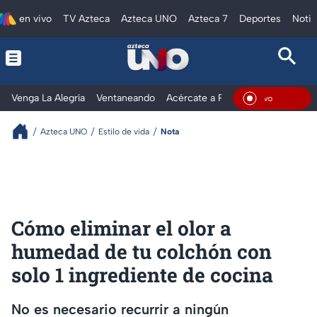
en vivo
TV Azteca
Azteca UNO
Azteca 7
Deportes
Notic
Venga La Alegría
Ventaneando
Acércate a Rocío
Al Extremo
En Viv
Azteca UNO
Estilo de vida
Nota
Cómo eliminar el olor a
humedad de tu colchón con
solo 1 ingrediente de cocina
No es necesario recurrir a ningún