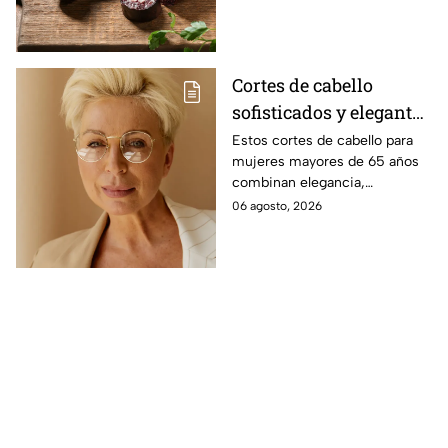
Cortes de cabello
sofisticados y elegantes
para mujeres mayores
Estos cortes de cabello para
mujeres mayores de 65 años
de 65 años
combinan elegancia,
comodidad y estilo, con
06 agosto, 2026
opciones que favorecen las
facciones y nunca pasan de
moda.