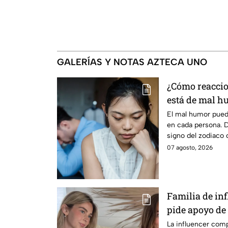
GALERÍAS Y NOTAS AZTECA UNO
¿Cómo reacci
está de mal h
El mal humor puede
en cada persona. 
signo del zodiaco 
quicio.
07 agosto, 2026
Familia de in
pide apoyo de 
honrar su me
La influencer comp