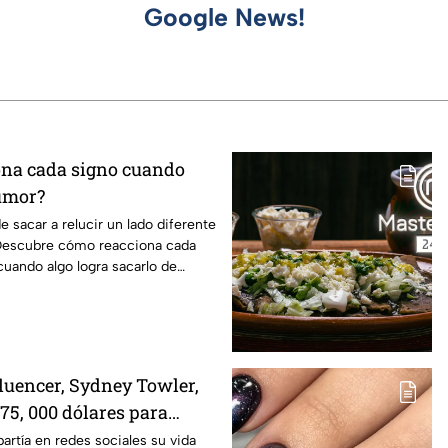
Google News!
ona cada signo cuando
umor?
 sacar a relucir un lado diferente
Descubre cómo reacciona cada
cuando algo logra sacarlo de
fluencer, Sydney Towler,
75, 000 dólares para
moria
artía en redes sociales su vida