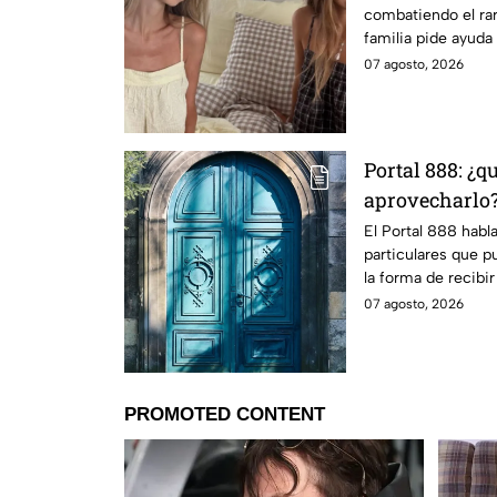
combatiendo el rar
familia pide ayuda
sabe.
07 agosto, 2026
Portal 888: ¿q
aprovecharlo
El Portal 888 habl
particulares que 
la forma de recibir
que se abre.
07 agosto, 2026