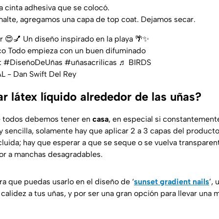
 la cinta adhesiva que se colocó.
malte, agregamos una capa de top coat. Dejamos secar.
 😍💅 Un diseño inspirado en la playa 🌴✨
ásico Todo empieza con un buen difuminado
t
#DiseñoDeUñas
#uñasacrilicas
♬ BIRDS
- Dan Swift Del Rey
 látex líquido alrededor de las uñas?
e todos debemos tener en
casa
, en especial si constantemente
y sencilla, solamente hay que aplicar 2 a 3 capas del product
luida; hay que esperar a que se seque o se vuelva transparent
mor a manchas desagradables.
ra que puedas usarlo en el diseño de ‘
sunset gradient nails
’,
calidez a tus uñas, y por ser una gran opción para llevar una m