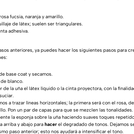
osa fucsia, naranja y amarillo.
laje de látex; suelen ser triangulares.
inta adhesiva.
asos anteriores, ya puedes hacer los siguientes pasos para cre
nes:
 de base coat y secamos.
 de blanco.
de la uña el látex líquido o la cinta proyectora, con la finalid
suciar.
os a trazar líneas horizontales; la primera será con el rosa, d
rillo. Pon un par de capas para que se mezclen las tonalidades.
ente la esponja sobre la uña haciendo suaves toques repetid
a arriba y abajo para
hacer
el degradado de tonos. Dejamos s
mo paso anterior; esto nos ayudará a intensificar el tono.