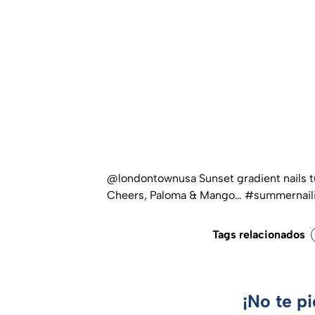
@londontownusa
Sunset gradient nails 
Cheers, Paloma & Mango…
#summernail
Tags relacionados
¡No te p