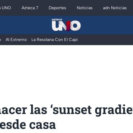
a UNO
Azteca 7
Deportes
Noticias
adn Noticias
o
Al Extremo
La Resolana Con El Capi
cer las ‘sunset gradie
desde casa