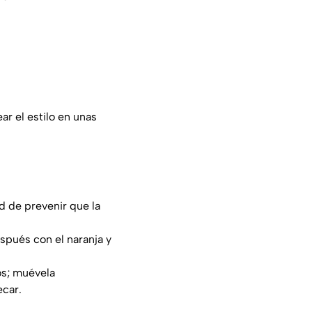
ar el estilo en unas
ad de prevenir que la
espués con el naranja y
os; muévela
ecar.