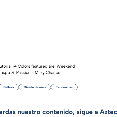
tutorial 🌞 Colors featured are: Weekend
inspo
♬ Passion - Milky Chance
Belleza
Diseño de uñas
Tendencias
ierdas nuestro contenido, sigue a Azte