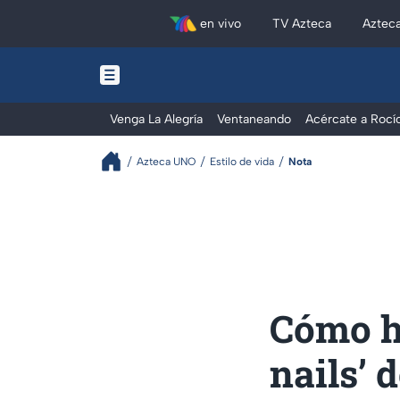
en vivo
TV Azteca
Aztec
Venga La Alegría
Ventaneando
Acércate a Rocí
Azteca UNO
Estilo de vida
Nota
Cómo ha
nails’ 