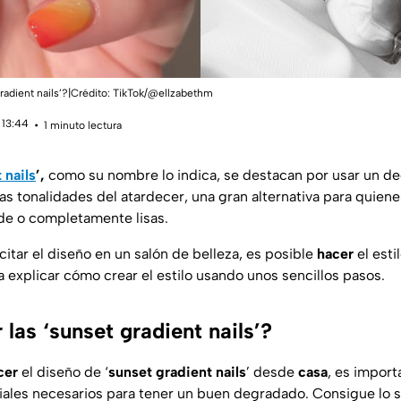
radient nails’?|Crédito: TikTok/@ellzabethm
 13:44
1 minuto lectura
 nails
’,
como su nombre lo indica, se destacan por usar un de
as tonalidades del atardecer, una gran alternativa para quiene
de o completamente lisas.
itar el diseño en un salón de belleza, es posible
hacer
el est
 explicar cómo crear el estilo usando unos sencillos pasos.
las ‘sunset gradient nails’?
cer
el diseño de ‘
sunset gradient nails
’ desde
casa
, es impor
iales necesarios para tener un buen degradado. Consigue lo s