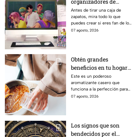
organizadores de
escritorio inspirados
Antes de tirar una caja de
zapatos, mira todo lo que
en los Saja Boys con
puedes crear si eres fan de los
cartón reciclado
chicos de KPop Demon
07 agosto, 2026
Hunters
Obtén grandes
beneficios en tu hogar
con esta mezcla de
Este es un poderoso
aromatizante casero que
aceite de oliva, ramas
funciona a la perfección para
de canela y cáscaras de
tus espacios.
07 agosto, 2026
naranja
Los signos que son
bendecidos por el