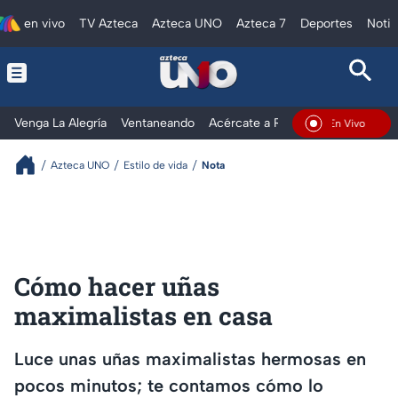
en vivo
TV Azteca
Azteca UNO
Azteca 7
Deportes
Notic
Venga La Alegría
Ventaneando
Acércate a Rocío
Al Extremo
En Vivo
Azteca UNO
Estilo de vida
Nota
Cómo hacer uñas
maximalistas en casa
Luce unas uñas maximalistas hermosas en
pocos minutos; te contamos cómo lo