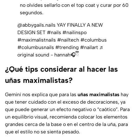
no olvides sellarlo con el top coat y curar por 60
segundos.
@abbygails.nails
YAY FINALLY A NEW
DESIGN SET
#nails
#nailinspo
#maximalistnails
#nailtech
#columbus
#columbusnails
#trending
#nailart
♬
original sound - hannah🎧ྀི
¿Qué tips considerar al hacer las
uñas maximalistas?
Gemini nos explica que para las
uñas maximalistas
hay
que tener cuidado con el exceso de decoraciones, ya
que puede generar un efecto negativo o “caótico”. Para
un equilibrio visual, recomienda colocar los elementos
grandes cerca de la base o en el centro de la uña, para
que el estilo no se sienta pesado.