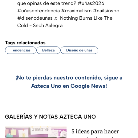
que opinas de este trend?
#uñas2026
#uñasentendencia
#maximalism
#nailsinspo
#diseñodeuñas
♬ Nothing Burns Like The
Cold - Snoh Aalegra
Tags relacionados
Tendencias
Belleza
Diseño de uñas
¡No te pierdas nuestro contenido, sigue a
Azteca Uno en Google News!
GALERÍAS Y NOTAS AZTECA UNO
5 ideas para hacer