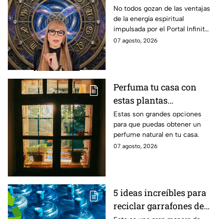
universo con suerte
No todos gozan de las ventajas
de la energía espiritual
espiritual a partir de
impulsada por el Portal Infinito.
hoy 7 de agosto: los
Mira de qué se trata y cómo
07 agosto, 2026
horóscopos de Mhoni
puedes hacer para
Vidente
aprovecharlo
Perfuma tu casa con
estas plantas
aromáticas con flor
Estas son grandes opciones
para que puedas obtener un
para colocar en la
perfume natural en tu casa.
ventana
07 agosto, 2026
5 ideas increíbles para
reciclar garrafones de
agua que no utilizas