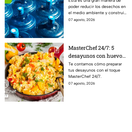
Esta es una gran manera de
poder reducir los desechos en
el medio ambiente y construir
grandes objetos.
07 agosto, 2026
MasterChef 24/7: 5
desayunos con huevo
al estilo de la cocina
Te contamos cómo preparar
tus desayunos con el toque
más famosa de México
MasterChef 24/7.
07 agosto, 2026