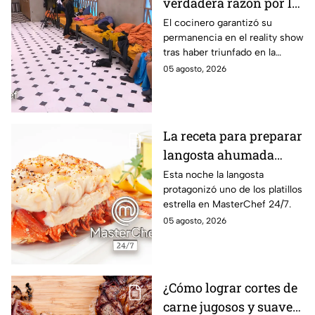
verdadera razón por la
que subió a Daniela al
El cocinero garantizó su
permanencia en el reality show
balcón de MasterChef
tras haber triunfado en la
24/7
pasada batalla por equipos
05 agosto, 2026
La receta para preparar
langosta ahumada
como en MasterChef
Esta noche la langosta
protagonizó uno de los platillos
24/7
estrella en MasterChef 24/7.
05 agosto, 2026
¿Cómo lograr cortes de
carne jugosos y suaves