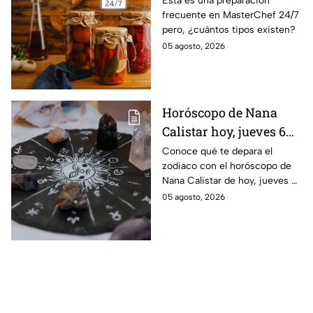
Esta es una preparación
frecuente en MasterChef 24/7
pero, ¿cuántos tipos existen?
05 agosto, 2026
Horóscopo de Nana
Calistar hoy, jueves 6
de agosto: a estos
Conoce qué te depara el
zodiaco con el horóscopo de
signos se les abren las
Nana Calistar de hoy, jueves 6
puertas del dinero
de agosto. ¿Será dinero o
05 agosto, 2026
amor? ¡Sigue leyendo! Estas
son las predicciones.