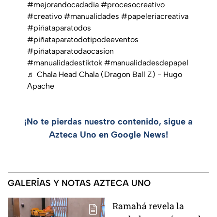
#mejorandocadadia
#procesocreativo
#creativo
#manualidades
#papeleriacreativa
#piñataparatodos
#piñataparatodotipodeeventos
#piñataparatodaocasion
#manualidadestiktok
#manualidadesdepapel
♬ Chala Head Chala (Dragon Ball Z) - Hugo
Apache
¡No te pierdas nuestro contenido, sigue a
Azteca Uno en Google News!
GALERÍAS Y NOTAS AZTECA UNO
Ramahá revela la