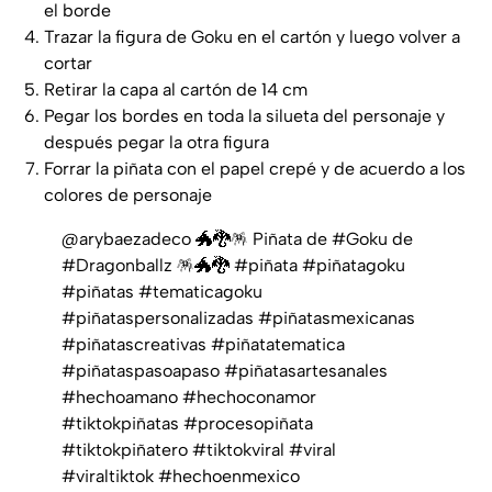
el borde
Trazar la figura de Goku en el cartón y luego volver a
cortar
Retirar la capa al cartón de 14 cm
Pegar los bordes en toda la silueta del personaje y
después pegar la otra figura
Forrar la piñata con el papel crepé y de acuerdo a los
colores de personaje
@arybaezadeco
🐲🐉🪅 Piñata de
#Goku
de
#Dragonballz
🪅🐲🐉
#piñata
#piñatagoku
#piñatas
#tematicagoku
#piñataspersonalizadas
#piñatasmexicanas
#piñatascreativas
#piñatatematica
#piñataspasoapaso
#piñatasartesanales
#hechoamano
#hechoconamor
#tiktokpiñatas
#procesopiñata
#tiktokpiñatero
#tiktokviral
#viral
#viraltiktok
#hechoenmexico