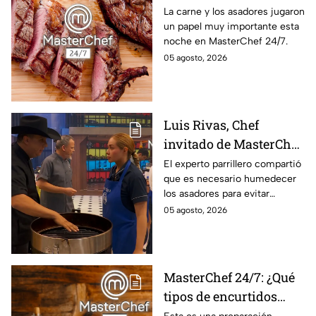
al estilo MasterChef
La carne y los asadores jugaron
un papel muy importante esta
24/7?
noche en MasterChef 24/7.
05 agosto, 2026
Luis Rivas, Chef
invitado de MasterChef
24/7 destaca la
El experto parrillero compartió
que es necesario humedecer
importancia del agua
los asadores para evitar
para la preparación de
accidentes
05 agosto, 2026
cualquier asado
MasterChef 24/7: ¿Qué
tipos de encurtidos
hay?