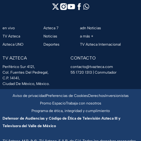
en vivo
Azteca 7
adn Noticias
TV Azteca
Noticias
a más +
Azteca UNO
Deportes
TV Azteca Internacional
TV AZTECA
CONTACTO
Periférico Sur 4121,
contacto@tvazteca.com
Col. Fuentes Del Pedregal,
55 1720 1313
| Conmutador
C.P. 14141,
Ciudad De México, México.
Aviso de privacidad
Preferencias de Cookies
Derechos
Inversionistas
Promo Espacio
Trabaja con nosotros
Programa de ética, integridad y cumplimiento
Defensor de Audiencias y Código de Ética de Televisión Azteca III y
Televisora del Valle de México