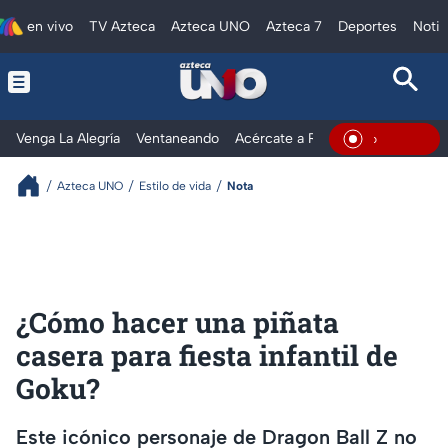
en vivo
TV Azteca
Azteca UNO
Azteca 7
Deportes
Notic
Venga La Alegría
Ventaneando
Acércate a Rocío
Al Extremo
En Vivo
Azteca UNO
Estilo de vida
Nota
¿Cómo hacer una piñata
casera para fiesta infantil de
Goku?
Este icónico personaje de Dragon Ball Z no