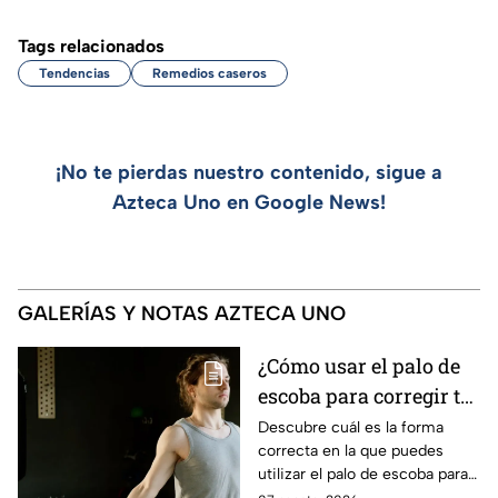
Tags relacionados
Tendencias
Remedios caseros
¡No te pierdas nuestro contenido, sigue a
Azteca Uno en Google News!
GALERÍAS Y NOTAS AZTECA UNO
¿Cómo usar el palo de
escoba para corregir tu
postura y eliminar la
Descubre cuál es la forma
correcta en la que puedes
joroba?
utilizar el palo de escoba para
corregir completamente tu