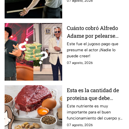
07 agosto, 2026
postura y eliminar la joroba
con ejercicios
Cuánto cobró Alfredo
Adame por pelearse
con Carlos Trejo en
Este fue el jugoso pago que
presume el actor ¡Nadie lo
Ring Royale
puede creer!
07 agosto, 2026
Esta es la cantidad de
proteína que debe
consumir una mujer
Este nutriente es muy
importante para el buen
mayor de 50 para
funcionamiento del cuerpo y
mantener el músculo
se deben ingerir de manera
07 agosto, 2026