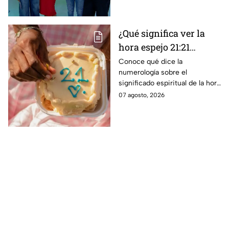
¿Qué significa ver la
hora espejo 21:21
constantemente según
Conoce qué dice la
numerología sobre el
la numerología?
significado espiritual de la hora
espejo 21:21, un mensaje
07 agosto, 2026
especial que ha sido enviado
por tus ánfeles guardianes