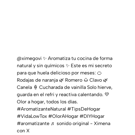
@ximegovi
✨ Aromatiza tu cocina de forma
natural y sin químicos ✨ Este es mi secreto
para que huela delicioso por meses: 🍊
Rodajas de naranja 🌿 Romero 🌰 Clavo 🌿
Canela 🍦 Cucharada de vainilla Solo hierve,
guarda en el refri y reactiva calentando. 💛
Olor a hogar, todos los días.
#AromatizanteNatural
#TipsDeHogar
#VidaLowTox
#OlorAHogar
#DIYHogar
#aromatizante
♬ sonido original - Ximena
con X