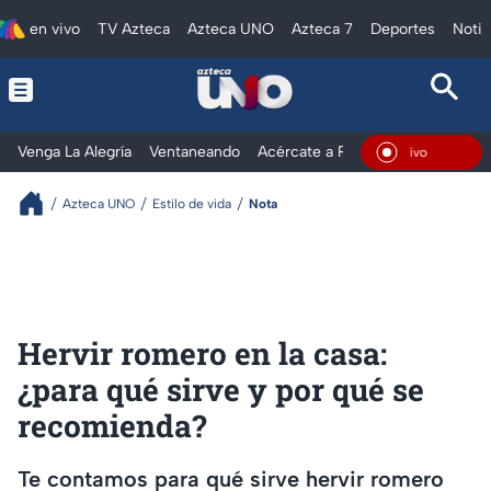
en vivo
TV Azteca
Azteca UNO
Azteca 7
Deportes
Notic
Venga La Alegría
Ventaneando
Acércate a Rocío
Al Extremo
En Vivo
Azteca UNO
Estilo de vida
Nota
Hervir romero en la casa:
¿para qué sirve y por qué se
recomienda?
Te contamos para qué sirve hervir romero