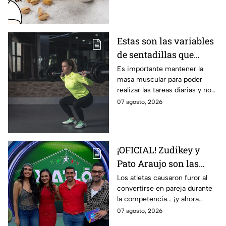
externa.
Estas son las variables
de sentadillas que
debes elegir después de
Es importante mantener la
masa muscular para poder
los 50, según los
realizar las tareas diarias y no
entrenadores
sufrir sarcopenia.
07 agosto, 2026
¡OFICIAL! Zudikey y
Pato Araujo son las
primeras leyendas
Los atletas causaron furor al
convertirse en pareja durante
CONFIRMADAS para la
la competencia... ¡y ahora
décima temporada de
vuelven a ella cuatro años
07 agosto, 2026
Exatlón México
después!