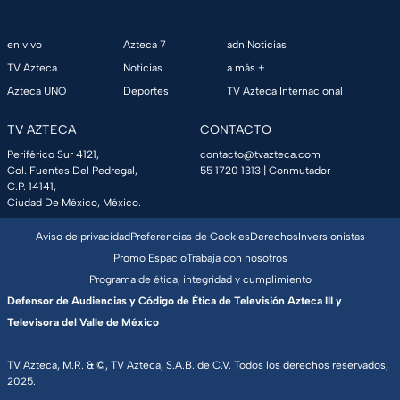
en vivo
Azteca 7
adn Noticias
TV Azteca
Noticias
a más +
Azteca UNO
Deportes
TV Azteca Internacional
TV AZTECA
CONTACTO
Periférico Sur 4121,
contacto@tvazteca.com
Col. Fuentes Del Pedregal,
55 1720 1313
| Conmutador
C.P. 14141,
Ciudad De México, México.
Aviso de privacidad
Preferencias de Cookies
Derechos
Inversionistas
Promo Espacio
Trabaja con nosotros
Programa de ética, integridad y cumplimiento
Defensor de Audiencias y Código de Ética de Televisión Azteca III y
Televisora del Valle de México
TV Azteca, M.R. & ©, TV Azteca, S.A.B. de C.V. Todos los derechos reservados,
2025.