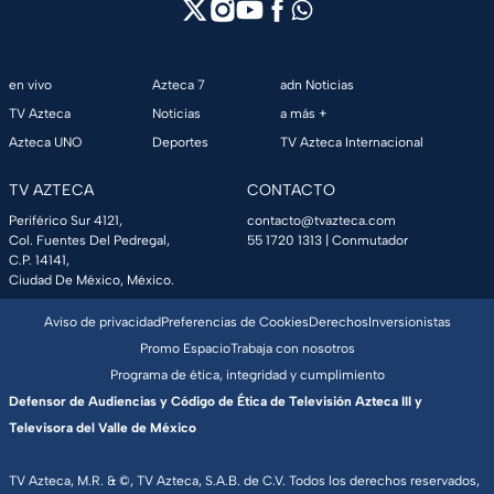
en vivo
Azteca 7
adn Noticias
TV Azteca
Noticias
a más +
Azteca UNO
Deportes
TV Azteca Internacional
TV AZTECA
CONTACTO
Periférico Sur 4121,
contacto@tvazteca.com
Col. Fuentes Del Pedregal,
55 1720 1313
| Conmutador
C.P. 14141,
Ciudad De México, México.
Aviso de privacidad
Preferencias de Cookies
Derechos
Inversionistas
Promo Espacio
Trabaja con nosotros
Programa de ética, integridad y cumplimiento
Defensor de Audiencias y Código de Ética de Televisión Azteca III y
Televisora del Valle de México
TV Azteca, M.R. & ©, TV Azteca, S.A.B. de C.V. Todos los derechos reservados,