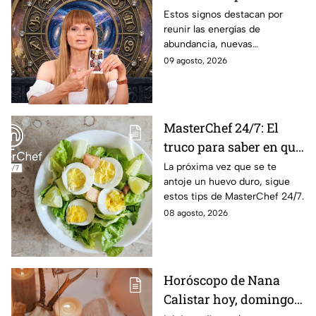
universo con suerte en
Estos signos destacan por
reunir las energías de
el dinero y el amor a
abundancia, nuevas
partir de hoy 9 de
oportunidades, estabilidad
09 agosto, 2026
agosto: los horóscopos
financiera y conexiones
de Mhoni Vidente
sentimentales importantes
MasterChef 24/7: El
truco para saber en qué
momento está listo un
La próxima vez que se te
antoje un huevo duro, sigue
huevo cocido
estos tips de MasterChef 24/7.
08 agosto, 2026
Horóscopo de Nana
Calistar hoy, domingo 9