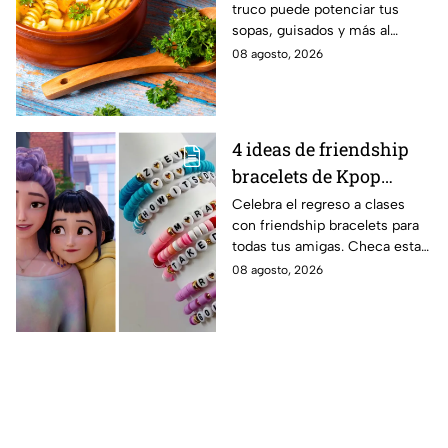
truco puede potenciar tus
darle sabor extra al
sopas, guisados y más al
caldillo
máximo.
08 agosto, 2026
4 ideas de friendship
bracelets de Kpop
Demon Hunters para
Celebra el regreso a clases
con friendship bracelets para
intercambiar con tus
todas tus amigas. Checa estas
mejores amigas este
4 ideas inspiradas en Kpop
08 agosto, 2026
regreso a clases
Demon Hunters que seguro les
encantará.