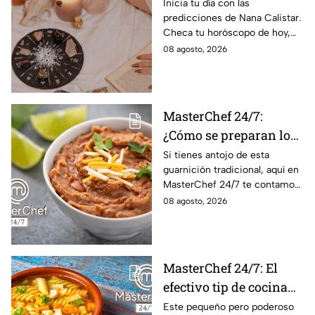
de agosto: estos signos
Inicia tu día con las
predicciones de Nana Calistar.
tendrán ingresos extra
Checa tu horóscopo de hoy,
domingo 9 de agosto, y
08 agosto, 2026
conoce el mensaje de los
astros para los 12 signos.
MasterChef 24/7:
¿Cómo se preparan los
frijoles puercos estilo
Si tienes antojo de esta
guarnición tradicional, aquí en
Sonora?
MasterChef 24/7 te contamos
la receta.
08 agosto, 2026
MasterChef 24/7: El
efectivo tip de cocina
de las abuelas para
Este pequeño pero poderoso