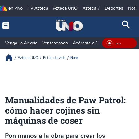
en vivo
TV Azteca
Azteca UNO
Azteca 7
Deportes
Notic
Venga La Alegría
Ventaneando
Acércate a Rocío
Al Extremo
En Viv
Azteca UNO
Estilo de vida
Nota
Manualidades de Paw Patrol:
cómo hacer cojines sin
máquinas de coser
Pon manos a la obra para crear los