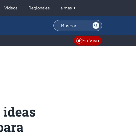
Regionales
Videos
a más +
En Vivo
 ideas
para