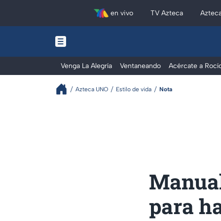
en vivo
TV Azteca
Aztec
Venga La Alegría
Ventaneando
Acércate a Rocí
Azteca UNO
Estilo de vida
Nota
Manual
para ha