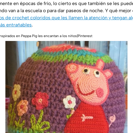
mente en épocas de frío, lo cierto es que también se les pued
ndo van a la escuela o para dar paseos de noche. Y qué mejo
s de crochet coloridos que les llamen la atención y tengan a
más entrañables
.
inspirados en Peppa Pig les encantan a los niños|Pinterest