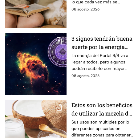
lo que cada vez más se
recomienda su presencia.
08 agosto, 2026
3 signos tendrán buena
suerte por la energía
del Portal del León
La energía del Portal 8/8 va a
llegar a todos, pero algunos
podrán recibirlo con mayor
énfasis.
08 agosto, 2026
Estos son los beneficios
de utilizar la mezcla de
aceite de coco y
Sus usos son múltiples por lo
que puedes aplicarlos en
bicarbonato
diferentes zonas para obtener