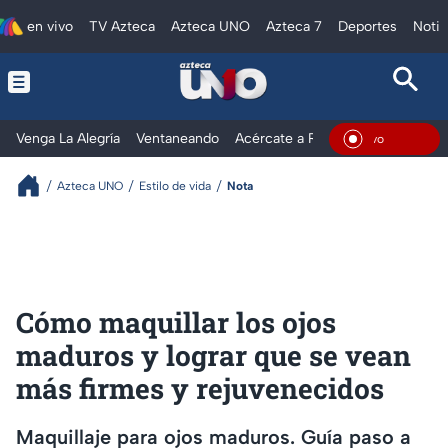
en vivo
TV Azteca
Azteca UNO
Azteca 7
Deportes
Notic
Venga La Alegría
Ventaneando
Acércate a Rocío
Al Extremo
En Viv
Azteca UNO
Estilo de vida
Nota
Cómo maquillar los ojos
maduros y lograr que se vean
más firmes y rejuvenecidos
Maquillaje para ojos maduros. Guía paso a