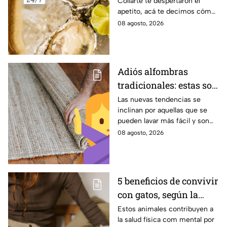
Collarte te despertaron el
seguro consumirlo?
apetito, acá te decimos cómo
elegir los ostiones ideales para
08 agosto, 2026
comer
Adiós alfombras
tradicionales: estas son
las alternativas
Las nuevas tendencias se
inclinan por aquellas que se
modernas para colocar
pueden lavar más fácil y son
en tu piso
menos pesadas.
08 agosto, 2026
5 beneficios de convivir
con gatos, según la
ciencia
Estos animales contribuyen a
la salud física com mental por