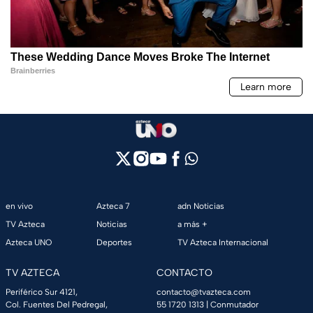
en vivo
Azteca 7
adn Noticias
TV Azteca
Noticias
a más +
Azteca UNO
Deportes
TV Azteca Internacional
TV AZTECA
CONTACTO
Periférico Sur 4121,
contacto@tvazteca.com
Col. Fuentes Del Pedregal,
55 1720 1313
| Conmutador