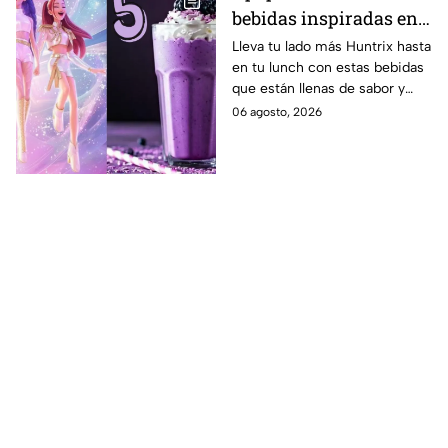
bebidas inspiradas en
las guerreras Huntrix
Lleva tu lado más Huntrix hasta
en tu lunch con estas bebidas
para llevar a la escuela
que están llenas de sabor y
este regreso a clases
frescura.
06 agosto, 2026
2026; son saludables y
deliciosas