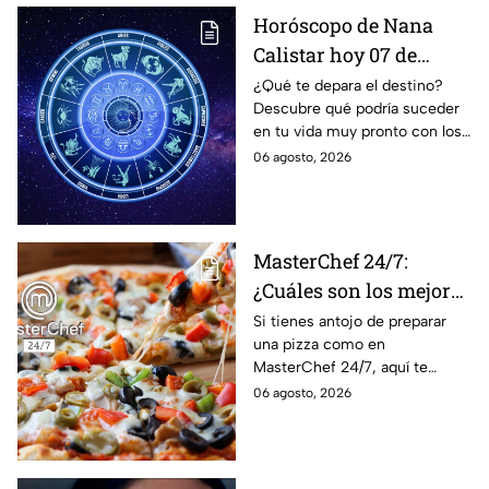
Horóscopo de Nana
Calistar hoy 07 de
agosto; estos signos
¿Qué te depara el destino?
Descubre qué podría suceder
podrían dejar de estar
en tu vida muy pronto con los
solteros más pronto de
horóscopos de Nana Calistar;
06 agosto, 2026
lo que imaginan y
tendrás toda la información
recibir propuestas
para afrontar el futuro.
laborales
MasterChef 24/7:
¿Cuáles son los mejores
quesos para preparar
Si tienes antojo de preparar
una pizza como en
pizza en casa?
MasterChef 24/7, aquí te
contamos todo lo que debes
06 agosto, 2026
saber antes de poner manos
en la masa.