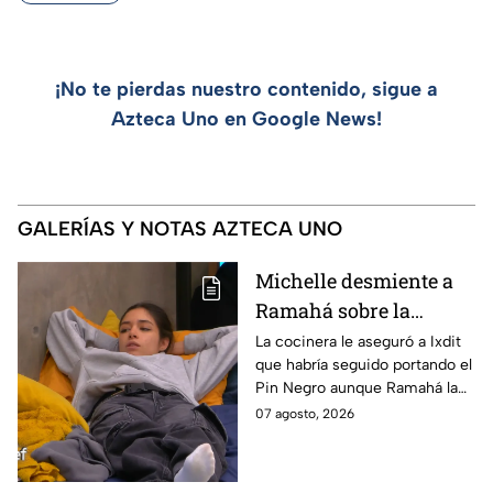
¡No te pierdas nuestro contenido, sigue a
Azteca Uno en Google News!
GALERÍAS Y NOTAS AZTECA UNO
Michelle desmiente a
Ramahá sobre la
designación del Pin
La cocinera le aseguró a Ixdit
que habría seguido portando el
Negro a un integrante
Pin Negro aunque Ramahá la
de las "Divas" en
hubiera subido al balcón
07 agosto, 2026
MasterChef 24/7