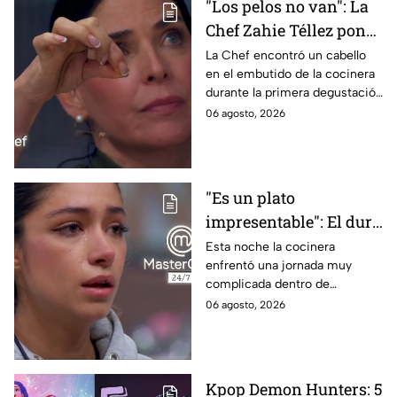
"Los pelos no van": La
Chef Zahie Téllez pone
en evidencia a Carmen
La Chef encontró un cabello
en el embutido de la cocinera
en la gala de mandiles
durante la primera degustación
negros de MasterChef
de la noche
06 agosto, 2026
24/7
"Es un plato
impresentable": El duro
regaño que hizo llorar a
Esta noche la cocinera
enfrentó una jornada muy
Michelle dentro de
complicada dentro de
MasterChef 24/7
MasterChef 24/7.
06 agosto, 2026
Kpop Demon Hunters: 5