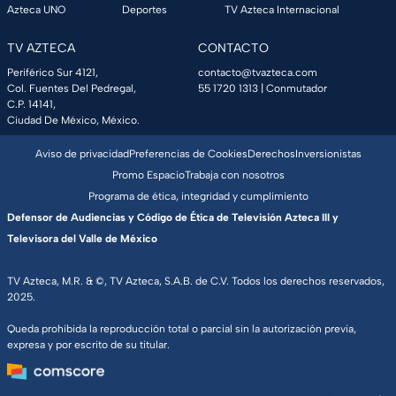
Azteca UNO
Deportes
TV Azteca Internacional
TV AZTECA
CONTACTO
Periférico Sur 4121,
contacto@tvazteca.com
Col. Fuentes Del Pedregal,
55 1720 1313
| Conmutador
C.P. 14141,
Ciudad De México, México.
Aviso de privacidad
Preferencias de Cookies
Derechos
Inversionistas
Promo Espacio
Trabaja con nosotros
Programa de ética, integridad y cumplimiento
Defensor de Audiencias y Código de Ética de Televisión Azteca III y
Televisora del Valle de México
TV Azteca, M.R. & ©, TV Azteca, S.A.B. de C.V. Todos los derechos reservados,
2025.
Queda prohibida la reproducción total o parcial sin la autorización previa,
expresa y por escrito de su titular.