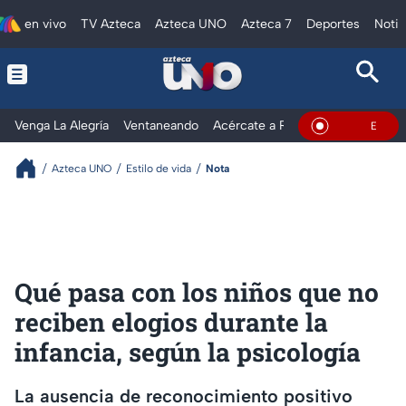
en vivo
TV Azteca
Azteca UNO
Azteca 7
Deportes
Notic
Venga La Alegría
Ventaneando
Acércate a Rocío
Al Extremo
En Vivo
Azteca UNO
Estilo de vida
Nota
Qué pasa con los niños que no
reciben elogios durante la
infancia, según la psicología
La ausencia de reconocimiento positivo