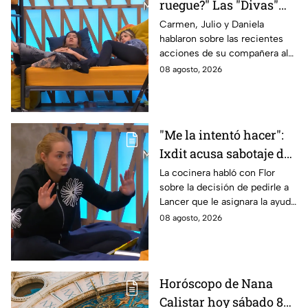
ruegue?" Las "Divas"
lamentan el
Carmen, Julio y Daniela
hablaron sobre las recientes
comportamiento de
acciones de su compañera al
Michelle en MasterChef
interior del Mundo MasterChef
08 agosto, 2026
24/7
"Me la intentó hacer":
Ixdit acusa sabotaje de
Ramahá en la pasada
La cocinera habló con Flor
sobre la decisión de pedirle a
gala de salvación de
Lancer que le asignara la ayuda
MasterChef 24/7
de Ramahá y no la de Daniela
08 agosto, 2026
Horóscopo de Nana
Calistar hoy sábado 8