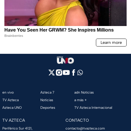
en vivo
Azteca 7
adn Noticias
TV Azteca
Noticias
a más +
Azteca UNO
Deportes
TV Azteca Internacional
TV AZTECA
CONTACTO
Periférico Sur 4121,
contacto@tvazteca.com