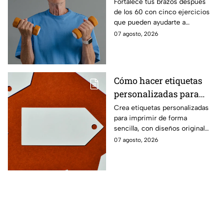
fuerza después de los
Fortalece tus brazos después
de los 60 con cinco ejercicios
60
que pueden ayudarte a
recuperar fuerza, movilidad y
07 agosto, 2026
seguridad en los movimientos
cotidianos.
Cómo hacer etiquetas
personalizadas para
imprimir
Crea etiquetas personalizadas
para imprimir de forma
sencilla, con diseños originales
y detalles adaptados a tus
07 agosto, 2026
gustos, eventos o proyectos.