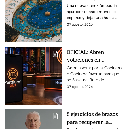
de agosto del 2026 para
Una nueva conexión podría
aparecer cuando menos lo
cada signo; una
esperas y dejar una huella
conexión inesperada
importante.
07 agosto, 2026
podría transformar tus
próximos días
OFICIAL: Abren
votaciones en
MasterChef 24/7 para
Corre a votar por tu Cocinero
o Cocinera favorita para que
que salves a un
se Salve del Reto de
Cocinero del Reto de
Eliminación de MasterChef
07 agosto, 2026
Eliminación de este
24/7 de este próximo
domingo
domingo.
5 ejercicios de brazos
para recuperar la