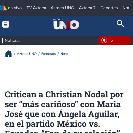
en vivo
TV Azteca
Azteca UNO
Azteca 7
Deportes
Notic
Noticias
En Vivo
Azteca UNO
Famosos
Nota
Critican a Christian Nodal por
ser “más cariñoso” con Maria
José que con Ángela Aguilar,
en el partido México vs.