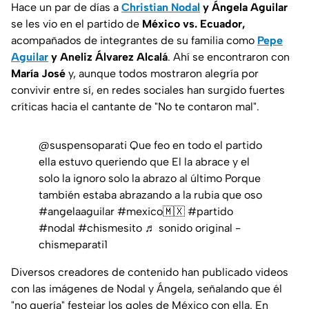
Hace un par de días a
Christian Nodal
y Ángela Aguilar
se les vio en el partido de
México vs. Ecuador,
acompañados de integrantes de su familia como
Pepe
Aguilar
y Aneliz Álvarez Alcalá
. Ahí se encontraron con
María José
y, aunque todos mostraron alegría por
convivir entre sí, en redes sociales han surgido fuertes
críticas hacia el cantante de "No te contaron mal".
@suspensoparati
Que feo en todo el partido
ella estuvo queriendo que El la abrace y el
solo la ignoro solo la abrazo al último Porque
también estaba abrazando a la rubia que oso
#angelaaguilar
#mexico🇲🇽
#partido
#nodal
#chismesito
♬ sonido original -
chismeparati1
Diversos creadores de contenido han publicado videos
con las imágenes de Nodal y Ángela, señalando que él
"no quería" festejar los goles de México con ella. En