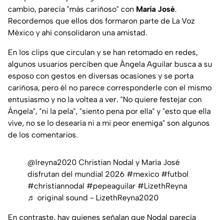
cambio, parecía "más cariñoso" con
María José
.
Recordemos que ellos dos formaron parte de La Voz
México y ahí consolidaron una amistad.
En los clips que circulan y se han retomado en redes,
algunos usuarios perciben que Ángela Aguilar busca a su
esposo con gestos en diversas ocasiones y se porta
cariñosa, pero él no parece corresponderle con el mismo
entusiasmo y no la voltea a ver. "No quiere festejar con
Ángela", "ni la pela", "siento pena por ella" y "esto que ella
vive, no se lo desearía ni a mi peor enemiga" son algunos
de los comentarios.
@lreyna2020
Christian Nodal y María José
disfrutan del mundial 2026
#mexico
#futbol
#christiannodal
#pepeaguilar
#LizethReyna
♬ original sound - LizethReyna2020
En contraste, hay quienes señalan que Nodal parecía