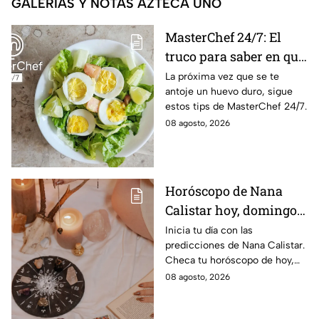
GALERÍAS Y NOTAS AZTECA UNO
MasterChef 24/7: El
truco para saber en qué
momento está listo un
La próxima vez que se te
antoje un huevo duro, sigue
huevo cocido
estos tips de MasterChef 24/7.
08 agosto, 2026
Horóscopo de Nana
Calistar hoy, domingo 9
de agosto: estos signos
Inicia tu día con las
predicciones de Nana Calistar.
tendrán ingresos extra
Checa tu horóscopo de hoy,
domingo 9 de agosto, y
08 agosto, 2026
conoce el mensaje de los
astros para los 12 signos.