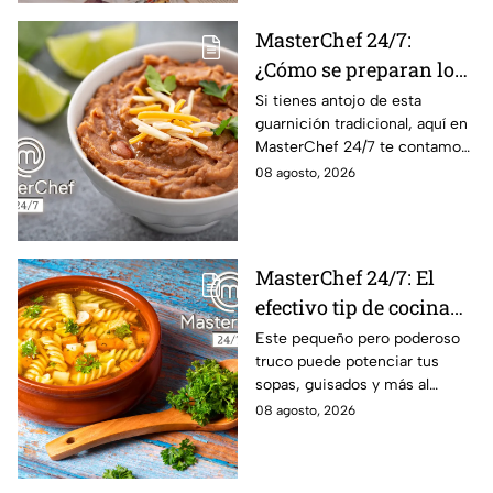
MasterChef 24/7:
¿Cómo se preparan los
frijoles puercos estilo
Si tienes antojo de esta
guarnición tradicional, aquí en
Sonora?
MasterChef 24/7 te contamos
la receta.
08 agosto, 2026
MasterChef 24/7: El
efectivo tip de cocina
de las abuelas para
Este pequeño pero poderoso
truco puede potenciar tus
darle sabor extra al
sopas, guisados y más al
caldillo
máximo.
08 agosto, 2026