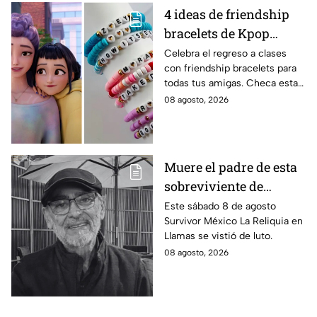
4 ideas de friendship
bracelets de Kpop
Demon Hunters para
Celebra el regreso a clases
con friendship bracelets para
intercambiar con tus
todas tus amigas. Checa estas
mejores amigas este
4 ideas inspiradas en Kpop
08 agosto, 2026
regreso a clases
Demon Hunters que seguro les
encantará.
Muere el padre de esta
sobreviviente de
Survivor México La
Este sábado 8 de agosto
Survivor México La Reliquia en
Reliquia en Llamas
Llamas se vistió de luto.
08 agosto, 2026