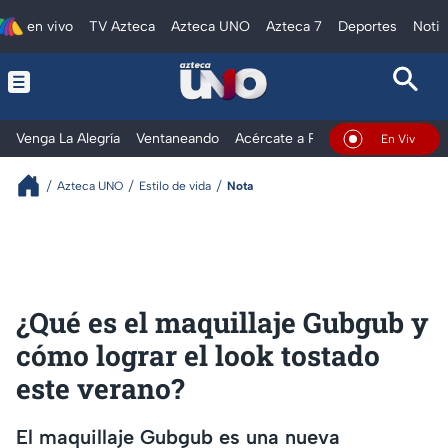
en vivo
TV Azteca
Azteca UNO
Azteca 7
Deportes
Notic
Venga La Alegría
Ventaneando
Acércate a Rocío
Al Extremo
En Vivo
Azteca UNO
Estilo de vida
Nota
¿Qué es el maquillaje Gubgub y
cómo lograr el look tostado
este verano?
El maquillaje Gubgub es una nueva