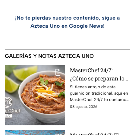
¡No te pierdas nuestro contenido, sigue a
Azteca Uno en Google News!
GALERÍAS Y NOTAS AZTECA UNO
MasterChef 24/7:
¿Cómo se preparan los
frijoles puercos estilo
Si tienes antojo de esta
guarnición tradicional, aquí en
Sonora?
MasterChef 24/7 te contamos
la receta.
08 agosto, 2026