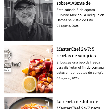
sobreviviente de
Survivor México La
Este sábado 8 de agosto
Survivor México La Reliquia en
Reliquia en Llamas
Llamas se vistió de luto.
08 agosto, 2026
MasterChef 24/7: 5
recetas de sangrías
refrescantes y
Si buscas una bebida fresca
para disfrutar el fin de semana,
deliciosas para el fin de
estas cinco recetas de sangría
semana
son una opción sencilla, frutal
08 agosto, 2026
y deliciosa al estilo de
MasterChef 24/7.
La receta de Julio de
MasterChef 24/7 para