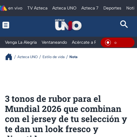
en vivo
TV Azteca
Azteca UNO
Azteca 7
Deportes
Notic
Venga La Alegría
Ventaneando
Acércate a Rocío
Al Extremo
En Vivo
Azteca UNO
Estilo de vida
Nota
3 tonos de rubor para el
Mundial 2026 que combinan
con el jersey de tu selección y
te dan un look fresco y