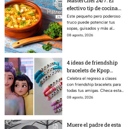
MasterChef 24/7: El
efectivo tip de cocina
de las abuelas para
Este pequeño pero poderoso
truco puede potenciar tus
darle sabor extra al
sopas, guisados y más al
caldillo
máximo.
08 agosto, 2026
4 ideas de friendship
bracelets de Kpop
Demon Hunters para
Celebra el regreso a clases
con friendship bracelets para
intercambiar con tus
todas tus amigas. Checa estas
mejores amigas este
4 ideas inspiradas en Kpop
08 agosto, 2026
regreso a clases
Demon Hunters que seguro les
encantará.
Muere el padre de esta