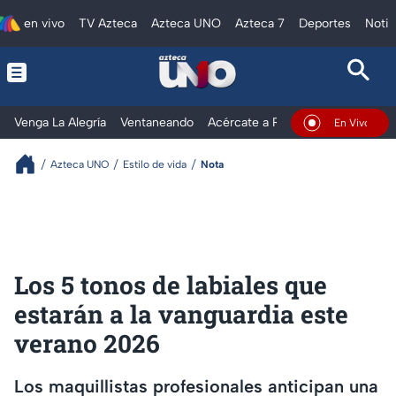
en vivo
TV Azteca
Azteca UNO
Azteca 7
Deportes
Notic
Venga La Alegría
Ventaneando
Acércate a Rocío
Al Extremo
En Vivo
Azteca UNO
Estilo de vida
Nota
Los 5 tonos de labiales que
estarán a la vanguardia este
verano 2026
Los maquillistas profesionales anticipan una