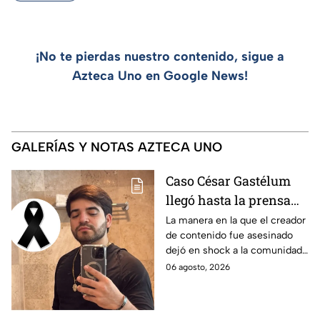
¡No te pierdas nuestro contenido, sigue a
Azteca Uno en Google News!
GALERÍAS Y NOTAS AZTECA UNO
Caso César Gastélum
llegó hasta la prensa
extranjera: qué se dice
La manera en la que el creador
de contenido fue asesinado
sobre el influencer en
dejó en shock a la comunidad
otros países
de Internet, especialmente por
06 agosto, 2026
otros casos similares