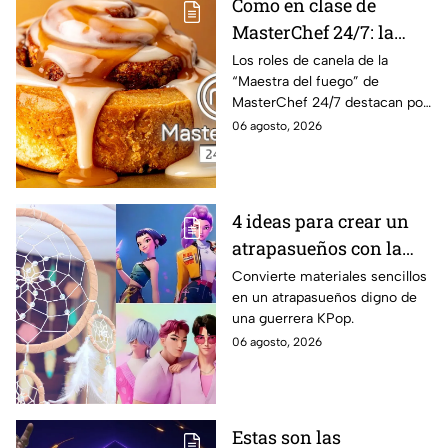
Como en clase de
MasterChef 24/7: la
receta especial de los
Los roles de canela de la
“Maestra del fuego” de
roles de canela con
MasterChef 24/7 destacan por
tocino de la Chef Lili
su combinación de canela,
06 agosto, 2026
maple y tocino caramelizado,
una mezcla de sabores dulces
y salados.
4 ideas para crear un
atrapasueños con la
estética de KPop
Convierte materiales sencillos
en un atrapasueños digno de
Demon Hunters
una guerrera KPop.
06 agosto, 2026
Estas son las