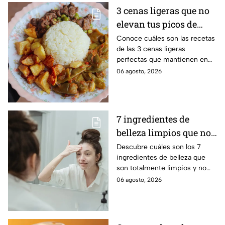
3 cenas ligeras que no
elevan tus picos de
glucosa ni arruinan tu
Conoce cuáles son las recetas
de las 3 cenas ligeras
sueño profundo
perfectas que mantienen en
equilibrio tu glucosa y te
06 agosto, 2026
ayudan a conciliar el sueño
profundamente
7 ingredientes de
belleza limpios que no
contaminan los ríos ni
Descubre cuáles son los 7
ingredientes de belleza que
el agua al enjuagarte
son totalmente limpios y no
contaminan los ríos ni el agua
06 agosto, 2026
al enjuagarte, según expertos