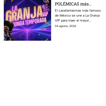
POLÉMICAS más
fuertes que ha tenido
El cazafantasmas más famoso
de México se une a La Granja
Carlos Trejo, el primer
VIP para traer el mejor
granjero de La Granja
contenido, pero antes de
06 agosto, 2026
VIP Segunda
contamos sobre algunas de
Temporada
sus polémicas más famosas.