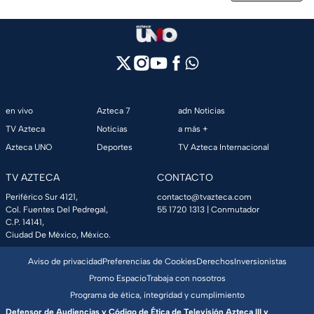
en vivo
Azteca 7
adn Noticias
TV Azteca
Noticias
a más +
Azteca UNO
Deportes
TV Azteca Internacional
TV AZTECA
CONTACTO
Periférico Sur 4121,
contacto@tvazteca.com
Col. Fuentes Del Pedregal,
55 1720 1313
| Conmutador
C.P. 14141,
Ciudad De México, México.
Aviso de privacidad
Preferencias de Cookies
Derechos
Inversionistas
Promo Espacio
Trabaja con nosotros
Programa de ética, integridad y cumplimiento
Defensor de Audiencias y Código de Ética de Televisión Azteca III y