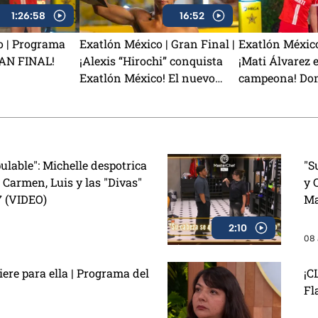
1:26:58
16:52
o | Programa
Exatlón México | Gran Final |
Exatlón México
RAN FINAL!
¡Alexis “Hirochi” conquista
¡Mati Álvarez e
Exatlón México! El nuevo
campeona! Domi
campeón de la Novena
conquista Exa
Temporada
ulable": Michelle despotrica
"S
 Carmen, Luis y las "Divas"
y 
7 (VIDEO)
Ma
2:10
08 
re para ella | Programa del
¡C
Fl