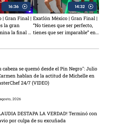
16:36
14:32
 | Gran Final |
Exatlón México | Gran Final |
s la gran
“No tienes que ser perfecto,
na la final y
tienes que ser imparable” en
tlón México
la gran final
u cabeza se quemó desde el Pin Negro": Julio
Carmen hablan de la actitud de Michelle en
sterChef 24/7 (VIDEO)
agosto, 2026
LAUDIA DESTAPA LA VERDAD! Terminó con
avio por culpa de su excuñada