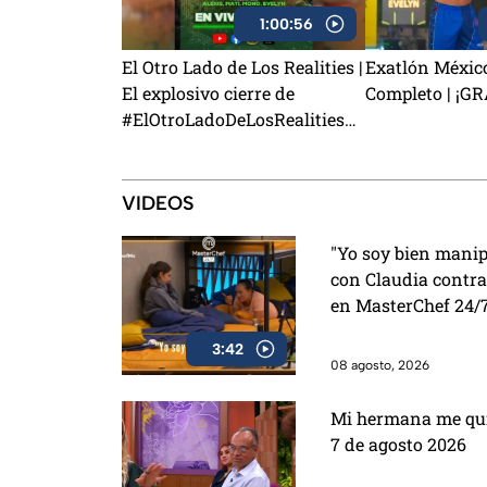
1:00:56
El Otro Lado de Los Realities |
Exatlón Méxic
El explosivo cierre de
Completo | ¡G
#ElOtroLadoDeLosRealities
con finalistas de Exatlón
México
VIDEOS
"Yo soy bien manip
con Claudia contra
en MasterChef 24/
3:42
08 agosto, 2026
Mi hermana me quie
7 de agosto 2026