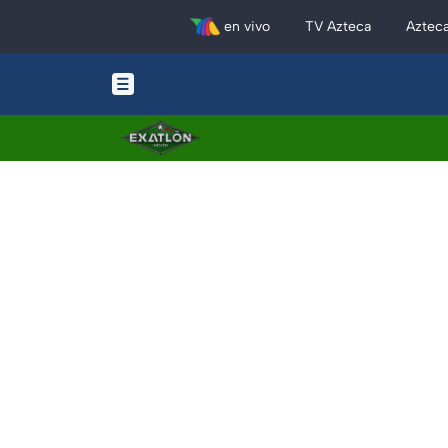
en vivo
TV Azteca
Aztec