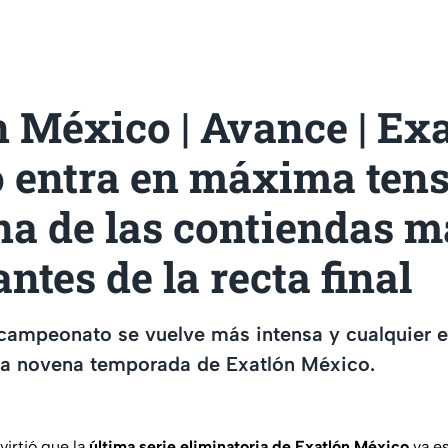
 México | Avance | Ex
 entra en máxima tens
na de las contiendas m
ntes de la recta final
 campeonato se vuelve más intensa y cualquier e
 la novena temporada de Exatlón México.
virtió que la
última serie eliminatoria de Exatlón México
ya es