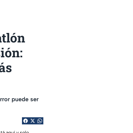
atlón
ión:
ás
rror puede ser
tá aquí y solo