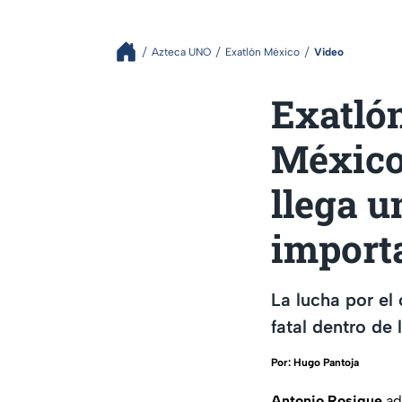
Azteca UNO
Exatlón México
Video
Exatlón
México
llega u
importa
La lucha por el
fatal dentro de
Por:
Hugo Pantoja
Antonio Rosique
ad