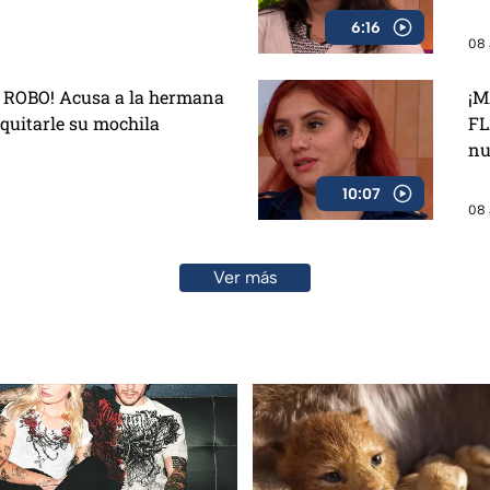
6:16
08 
ROBO! Acusa a la hermana
¡M
 quitarle su mochila
FL
nu
10:07
08 
Ver más