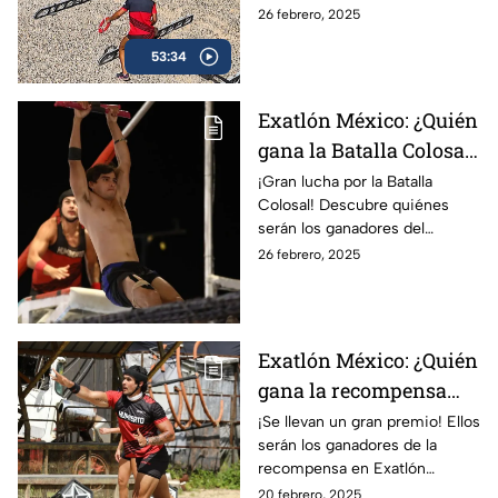
26 febrero, 2025
53:34
Exatlón México: ¿Quién
gana la Batalla Colosal
hoy miércoles 26 de
¡Gran lucha por la Batalla
Colosal! Descubre quiénes
febrero?
serán los ganadores del
Exatlón México hoy miércoles
26 febrero, 2025
26 de febrero
Exatlón México: ¿Quién
gana la recompensa
hoy jueves 20 de
¡Se llevan un gran premio! Ellos
serán los ganadores de la
febrero?
recompensa en Exatlón
México hoy jueves 20 de
20 febrero, 2025