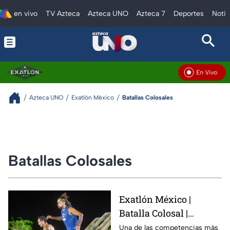
en vivo
TV Azteca
Azteca UNO
Azteca 7
Deportes
Notic
En Vivo
Azteca UNO
Exatlón México
Batallas Colosales
Batallas Colosales
Exatlón México |
Batalla Colosal |
¡Batalla Colosal de
Una de las competencias más