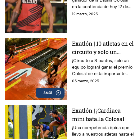
ganador de la Batalla Colosal
marzo?
en la contienda de hoy 12 de
marzo en Exatlón México
12 marzo, 2025
Exatlón | 10 atletas en el
circuito y solo un
equipo ganará
¡Circuito a 8 puntos, solo un
equipo logrará ganar el premio
Colosal de esta importante
batalla!
05 marzo, 2025
36:31
Exatlón | ¡Cardiaca
mini batalla Colosal!
¡Una competencia épica que
llevó a nuestros atletas hasta el