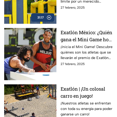
límite por un merecido
premio!
27 febrero, 2025
31:17
Exatlón México: ¿Quién
gana el Mini Game hoy
jueves 27 de febrero?
¡Inicia el Mini Game! Descubre
quiénes son los atletas que se
llevarán el premio de Exatlón
México hoy jueves 27 de
27 febrero, 2025
febrero.
Exatlón | ¡Un colosal
carro en juego!
¡Nuestros atletas se enfrentan
con toda su energía para poder
ganarse un carro!