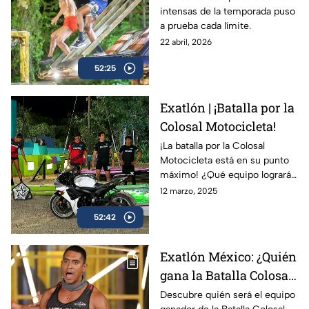
intensas de la temporada puso
infarto! Rojos y Azules
a prueba cada límite.
lo dejaron TODO por la
22 abril, 2026
recompensa
52:25
Exatlón | ¡Batalla por la
Colosal Motocicleta!
¡La batalla por la Colosal
Motocicleta está en su punto
máximo! ¿Qué equipo logrará
arrancar el motor y llevarse el
12 marzo, 2025
premio?
52:42
Exatlón México: ¿Quién
gana la Batalla Colosal
hoy miércoles 12 de
Descubre quién será el equipo