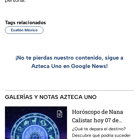
personal.
Tags relacionados
Exatlón México
¡No te pierdas nuestro contenido, sigue a
Azteca Uno en Google News!
GALERÍAS Y NOTAS AZTECA UNO
Horóscopo de Nana
Calistar hoy 07 de
agosto; estos signos
¿Qué te depara el destino?
Descubre qué podría suceder
podrían dejar de estar