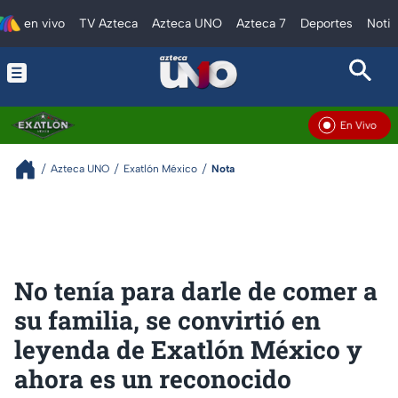
en vivo
TV Azteca
Azteca UNO
Azteca 7
Deportes
Notic
En Vivo
Azteca UNO
Exatlón México
Nota
No tenía para darle de comer a
su familia, se convirtió en
leyenda de Exatlón México y
ahora es un reconocido