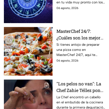
en tu vida muy pronto con los
solteros más pronto de
horóscopos de Nana Calistar;
06 agosto, 2026
lo que imaginan y
tendrás toda la información
recibir propuestas
para afrontar el futuro.
laborales
MasterChef 24/7:
¿Cuáles son los mejores
quesos para preparar
Si tienes antojo de preparar
una pizza como en
pizza en casa?
MasterChef 24/7, aquí te
contamos todo lo que debes
06 agosto, 2026
saber antes de poner manos
en la masa.
"Los pelos no van": La
Chef Zahie Téllez pone
en evidencia a Carmen
La Chef encontró un cabello
en el embutido de la cocinera
en la gala de mandiles
durante la primera degustación