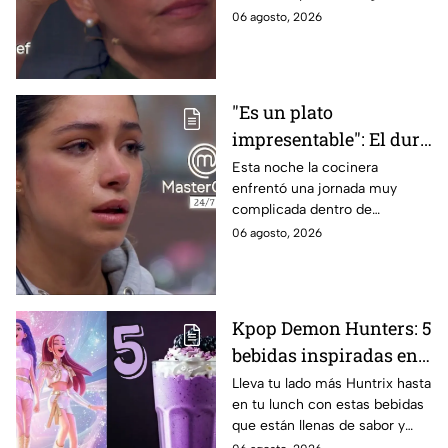
negros de MasterChef
de la noche
06 agosto, 2026
24/7
"Es un plato
impresentable": El duro
regaño que hizo llorar a
Esta noche la cocinera
enfrentó una jornada muy
Michelle dentro de
complicada dentro de
MasterChef 24/7
MasterChef 24/7.
06 agosto, 2026
Kpop Demon Hunters: 5
bebidas inspiradas en
las guerreras Huntrix
Lleva tu lado más Huntrix hasta
en tu lunch con estas bebidas
para llevar a la escuela
que están llenas de sabor y
este regreso a clases
frescura.