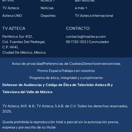
en vivo
Azteca 7
adn Noticias
TV Azteca
Noticias
a más +
Azteca UNO
Deportes
TV Azteca Internacional
TV AZTECA
CONTACTO
Periférico Sur 4121,
contacto@tvazteca.com
Col. Fuentes Del Pedregal,
55 1720 1313
| Conmutador
C.P. 14141,
Ciudad De México, México.
Aviso de privacidad
Preferencias de Cookies
Derechos
Inversionistas
Promo Espacio
Trabaja con nosotros
Programa de ética, integridad y cumplimiento
Defensor de Audiencias y Código de Ética de Televisión Azteca III y
Televisora del Valle de México
TV Azteca, M.R. & ©, TV Azteca, S.A.B. de C.V. Todos los derechos reservados,
2025.
Queda prohibida la reproducción total o parcial sin la autorización previa,
expresa y por escrito de su titular.