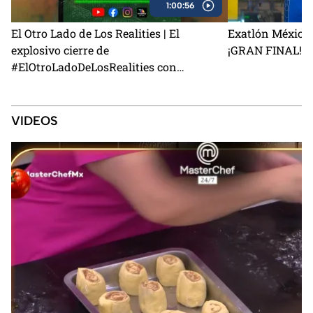
1:00:56
El Otro Lado de Los Realities | El
Exatlón México 
explosivo cierre de
¡GRAN FINAL!
#ElOtroLadoDeLosRealities con
finalistas de Exatlón México
VIDEOS