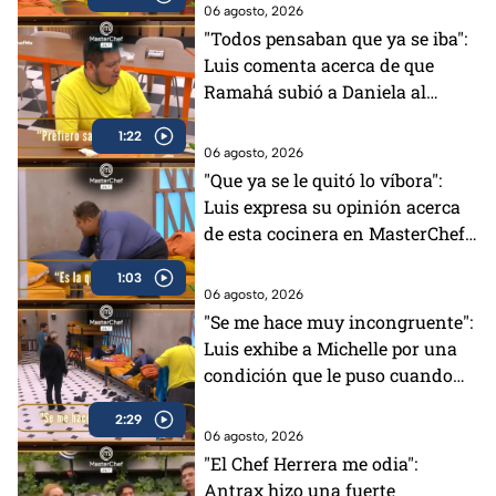
MasterChef (VIDEO)
06 agosto, 2026
"Todos pensaban que ya se iba":
Luis comenta acerca de que
Ramahá subió a Daniela al
balcón en MasterChef 24/7
1:22
06 agosto, 2026
"Que ya se le quitó lo víbora":
Luis expresa su opinión acerca
de esta cocinera en MasterChef
24/7 (VIDEO)
1:03
06 agosto, 2026
"Se me hace muy incongruente":
Luis exhibe a Michelle por una
condición que le puso cuando
tenía el Pin Negro (VIDEO)
2:29
06 agosto, 2026
"El Chef Herrera me odia":
Antrax hizo una fuerte