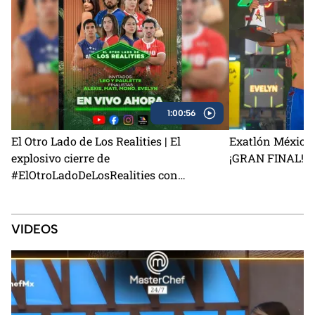
1:00:56
El Otro Lado de Los Realities | El
Exatlón México 
explosivo cierre de
¡GRAN FINAL!
#ElOtroLadoDeLosRealities con
finalistas de Exatlón México
VIDEOS