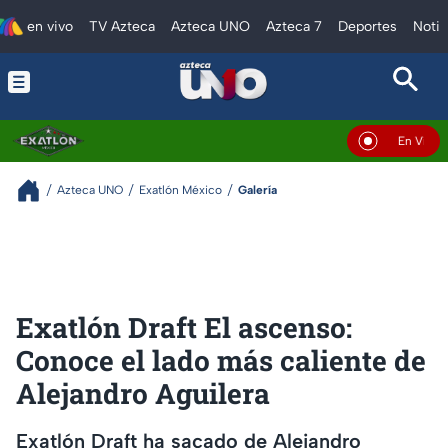
en vivo
TV Azteca
Azteca UNO
Azteca 7
Deportes
Notic
En Vivo
Azteca UNO
Exatlón México
Galería
Exatlón Draft El ascenso:
Conoce el lado más caliente de
Alejandro Aguilera
Exatlón Draft ha sacado de Alejandro