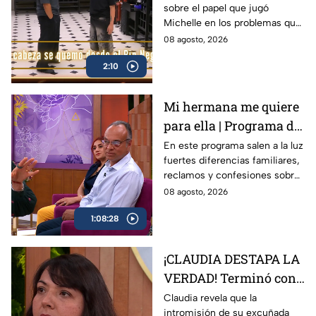
sobre el papel que jugó
de la actitud de
Michelle en los problemas que
Michelle en MasterChef
protagonizaron como equipo
08 agosto, 2026
24/7 (VIDEO)
en el Mundo MasterChef
2:10
Mi hermana me quiere
para ella | Programa del
7 de agosto 2026
En este programa salen a la luz
fuertes diferencias familiares,
reclamos y confesiones sobre
la relación de Flavio.
08 agosto, 2026
1:08:28
¡CLAUDIA DESTAPA LA
VERDAD! Terminó con
Flavio por culpa de su
Claudia revela que la
intromisión de su excuñada