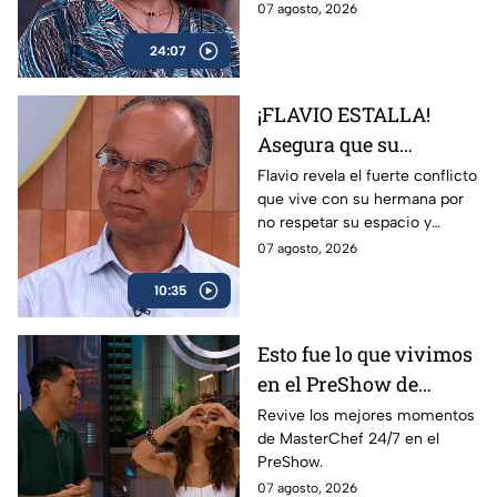
atiende.
07 agosto, 2026
24:07
¡FLAVIO ESTALLA!
Asegura que su
hermana entra a su
Flavio revela el fuerte conflicto
que vive con su hermana por
casa y NO respeta su
no respetar su espacio y
vida en pareja
relación.
07 agosto, 2026
10:35
Esto fue lo que vivimos
en el PreShow de
MasterChef 24/7 este
Revive los mejores momentos
de MasterChef 24/7 en el
viernes
PreShow.
07 agosto, 2026