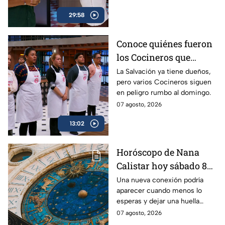
29:58
Conoce quiénes fueron
los Cocineros que
consiguieron la
La Salvación ya tiene dueños,
pero varios Cocineros siguen
Salvación en
en peligro rumbo al domingo.
MasterChef 24/7 este
07 agosto, 2026
viernes
13:02
Horóscopo de Nana
Calistar hoy sábado 8
de agosto del 2026 para
Una nueva conexión podría
aparecer cuando menos lo
cada signo; una
esperas y dejar una huella
conexión inesperada
importante.
07 agosto, 2026
podría transformar tus