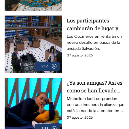
próximos días
Los participantes
cambiarán de lugar y
alguien más cocinará
Los Cocineros enfrentarán un
nuevo desafío en busca de la
por ellos en el segundo
ansiada Salvación.
reto de MasterChef 24/7
07 agosto, 2026
3:56
¿Ya son amigas? Así es
como se han llevado
Michelle e Ixdit dentro
Michelle e Ixdit sorprenden
con una inesperada alianza que
de MasterChef 24/7
está llamando la atención en la
cocina.
07 agosto, 2026
3:29