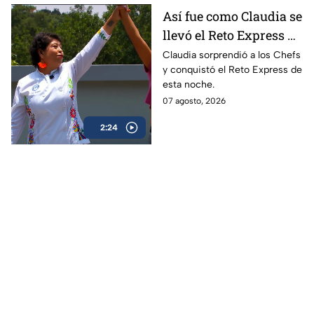
Así fue como Claudia se
llevó el Reto Express de
este viernes de
Claudia sorprendió a los Chefs
y conquistó el Reto Express de
MasterChef 24/7
esta noche.
07 agosto, 2026
2:24