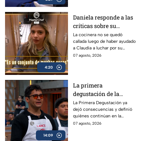
Daniela responde a las
críticas sobre su
desempeño en
La cocinera no se quedó
callada luego de haber ayudado
MasterChef 24/7: "Es un
a Claudia a luchar por su
conjunto de muchas
salvación en la gala de este
07 agosto, 2026
cosas" (VIDEO)
viernes
4:20
La primera
degustación de la
noche en MasterChef
La Primera Degustación ya
dejó consecuencias y definió
24/7 le dio la Salvación
quiénes continúan en la
a Lancer
competencia.
07 agosto, 2026
14:09