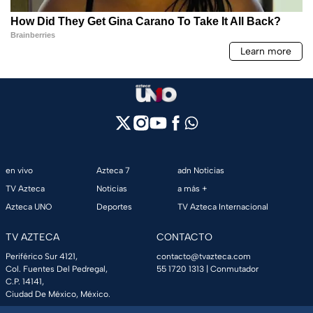
en vivo
Azteca 7
adn Noticias
TV Azteca
Noticias
a más +
Azteca UNO
Deportes
TV Azteca Internacional
TV AZTECA
CONTACTO
Periférico Sur 4121,
contacto@tvazteca.com
Col. Fuentes Del Pedregal,
55 1720 1313
| Conmutador
C.P. 14141,
Ciudad De México, México.