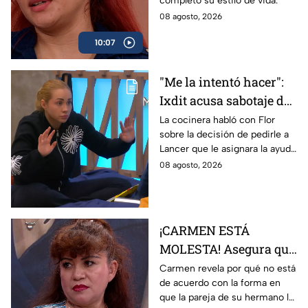
completo su estilo de vida.
nueva vida
08 agosto, 2026
10:07
"Me la intentó hacer":
Ixdit acusa sabotaje de
Ramahá en la pasada
La cocinera habló con Flor
sobre la decisión de pedirle a
gala de salvación de
Lancer que le asignara la ayuda
MasterChef 24/7
de Ramahá y no la de Daniela
08 agosto, 2026
¡CARMEN ESTÁ
MOLESTA! Asegura que
la pareja de su
Carmen revela por qué no está
de acuerdo con la forma en
hermano NO lo cuida
que la pareja de su hermano lo
como ella