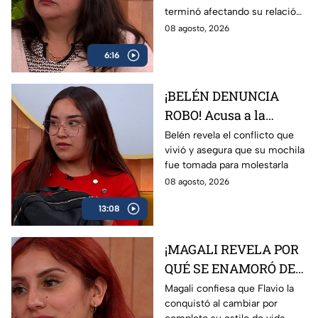
excuñada
terminó afectando su relación
con Flavio.
08 agosto, 2026
6:16
¡BELÉN DENUNCIA
ROBO! Acusa a la
hermana de su
Belén revela el conflicto que
vivió y asegura que su mochila
padrastro de quitarle
fue tomada para molestarla
su mochila
08 agosto, 2026
13:08
¡MAGALI REVELA POR
QUÉ SE ENAMORÓ DE
FLAVIO! Él la sacó de
Magali confiesa que Flavio la
conquistó al cambiar por
trabajar y le dio una