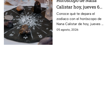
Horóscopo de Nana
Calistar hoy, jueves 6
de agosto: a estos
Conoce qué te depara el
zodiaco con el horóscopo de
signos se les abren las
Nana Calistar de hoy, jueves 6
puertas del dinero
de agosto. ¿Será dinero o
05 agosto, 2026
amor? ¡Sigue leyendo! Estas
son las predicciones.