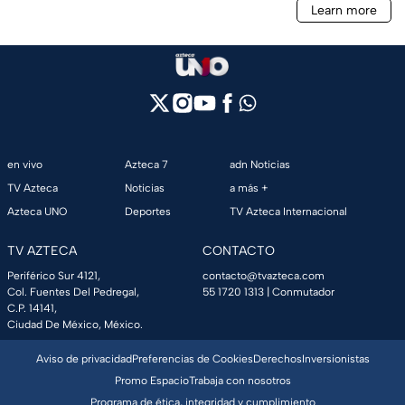
en vivo
Azteca 7
adn Noticias
TV Azteca
Noticias
a más +
Azteca UNO
Deportes
TV Azteca Internacional
TV AZTECA
CONTACTO
Periférico Sur 4121,
contacto@tvazteca.com
Col. Fuentes Del Pedregal,
55 1720 1313
| Conmutador
C.P. 14141,
Ciudad De México, México.
Aviso de privacidad
Preferencias de Cookies
Derechos
Inversionistas
Promo Espacio
Trabaja con nosotros
Programa de ética, integridad y cumplimiento