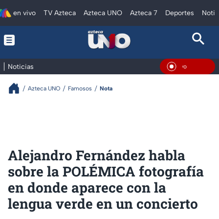
en vivo
TV Azteca
Azteca UNO
Azteca 7
Deportes
Notic
Noticias
En Viv
Azteca UNO
Famosos
Nota
Alejandro Fernández habla
sobre la POLÉMICA fotografía
en donde aparece con la
lengua verde en un concierto