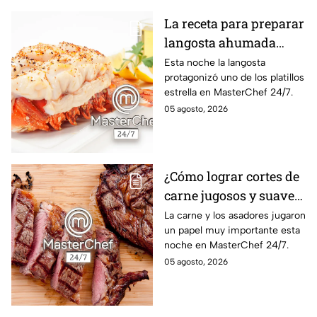
La receta para preparar
langosta ahumada
como en MasterChef
Esta noche la langosta
protagonizó uno de los platillos
24/7
estrella en MasterChef 24/7.
05 agosto, 2026
¿Cómo lograr cortes de
carne jugosos y suaves
al estilo MasterChef
La carne y los asadores jugaron
un papel muy importante esta
24/7?
noche en MasterChef 24/7.
05 agosto, 2026