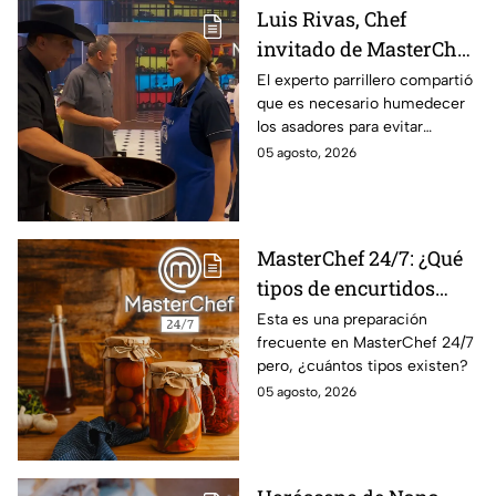
Luis Rivas, Chef
invitado de MasterChef
24/7 destaca la
El experto parrillero compartió
que es necesario humedecer
importancia del agua
los asadores para evitar
para la preparación de
accidentes
05 agosto, 2026
cualquier asado
MasterChef 24/7: ¿Qué
tipos de encurtidos
hay?
Esta es una preparación
frecuente en MasterChef 24/7
pero, ¿cuántos tipos existen?
05 agosto, 2026