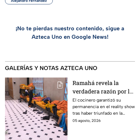
Alejandro Fernández
¡No te pierdas nuestro contenido, sigue a
Azteca Uno en Google News!
GALERÍAS Y NOTAS AZTECA UNO
Ramahá revela la
verdadera razón por la
que subió a Daniela al
El cocinero garantizó su
permanencia en el reality show
balcón de MasterChef
tras haber triunfado en la
24/7
pasada batalla por equipos
05 agosto, 2026