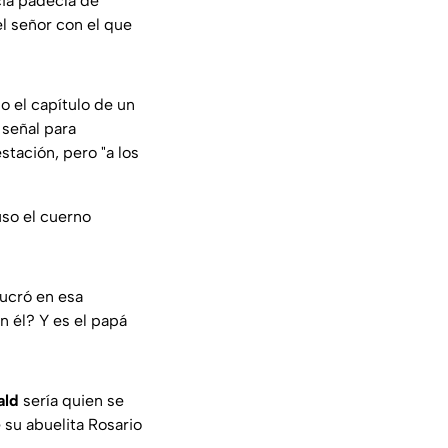
cia padecía de
l señor con el que
o el capítulo de un
 señal para
tación, pero "a los
uso el cuerno
ucró en esa
n él? Y es el papá
ald
sería quien se
e su abuelita Rosario