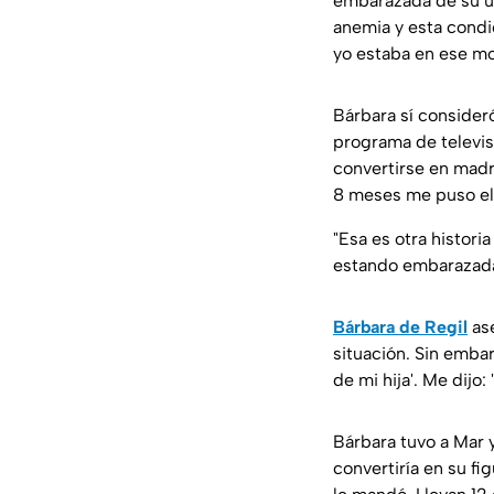
embarazada de su ún
anemia y esta condi
yo estaba en ese m
Bárbara sí consideró
programa de televis
convertirse en madr
8 meses me puso el 
"Esa es otra histor
estando embarazada. 
Bárbara de Regil
ase
situación. Sin embar
de mi hija'. Me dijo:
Bárbara tuvo a Mar 
convertiría en su fi