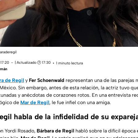
araderegil
 17:20
| Actualizado 🕑 17:30
1 minuto lectura
zmán
ra de Regil
y
Fer Schoenwald
representan una de las parejas m
éxico. Sin embargo, antes de esta relación, la actriz tuvo qu
tunadas y anécdotas de corazones rotos. En una entrevista re
lógico de
Mar de Regil
, le fue infiel con una amiga.
gil habla de la infidelidad de su exparej
on Yordi Rosado,
Bárbara de Regil
habló sobre la difícil époc