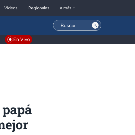
Regionales
Videos
a más +
En Vivo
l papá
 mejor