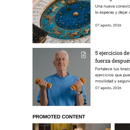
una conexión 
Una nueva conexi
lo esperas y dejar 
transformar t
07 agosto, 2026
5 ejercicios d
fuerza después
Fortalece tus braz
ejercicios que pue
movilidad y segur
cotidianos.
07 agosto, 2026