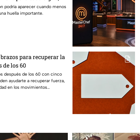
inesperada podría
ón podría aparecer cuando menos
una huella importante.
us próximos días
e brazos para recuperar la
 de los 60
os después de los 60 con cinco
den ayudarte a recuperar fuerza,
idad en los movimientos