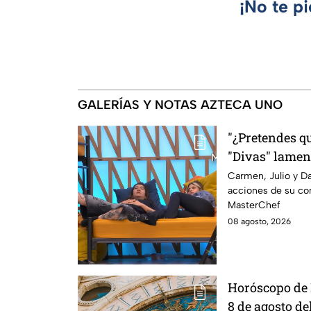
¡No te p
GALERÍAS Y NOTAS AZTECA UNO
"¿Pretendes qu
"Divas" lamen
Michelle en M
Carmen, Julio y Da
acciones de su co
MasterChef
08 agosto, 2026
Horóscopo de 
8 de agosto de