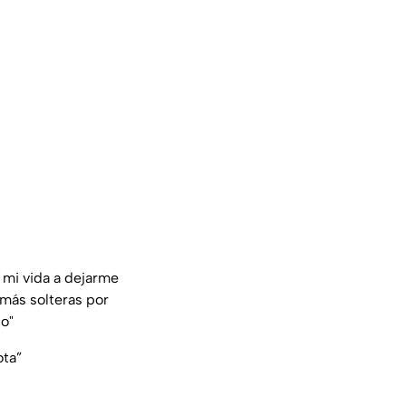
 mi vida a dejarme
más solteras por
lo"
ota”