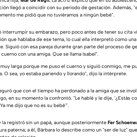
ica hija,
Mar de Regil.
La actriz explicó que en su adolescen
ción llegó a coincidir con su periodo de gestación. Además, "e
omento me pidió que no tuviéramos a ningún bebé".
 interrumpir su embarazo, pero poco antes de tener su cita vi
ión que hablaba de ese tema, lo cual ella interpretó como una
e. Siguió con esa pareja durante gran parte del proceso de ges
cuerno con una amiga. Que se llama Isabel".
ia muy larga porque me puso el cuerno y siguió conmigo, me p
O sea, yo estaba pariendo y llorando", dijo la intérprete.
guró que con el tiempo ha perdonado a la amiga que se invol
go, en su momento la confrontó. "Le hablé y le dije, '¿Estás co
 'Ya me dijo que no es su bebé'".
y la registró sin un papá, aunque posteriormente
Fer Schoenw
gura paterna; a él, Bárbara lo describe como un "ser de luz" qu