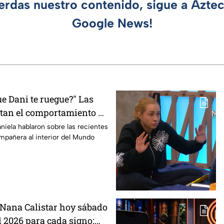
ierdas nuestro contenido, sigue a Azte
Google News!
e Dani te ruegue?" Las
tan el comportamiento de
asterChef 24/7
niela hablaron sobre las recientes
mpañera al interior del Mundo
Nana Calistar hoy sábado
l 2026 para cada signo;