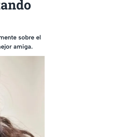
tando
lmente sobre el
mejor amiga.