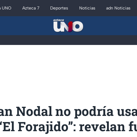
a UNO
Azteca 7
Deportes
Noticias
adn Noticias
an Nodal no podría usa
El Forajido”: revelan f