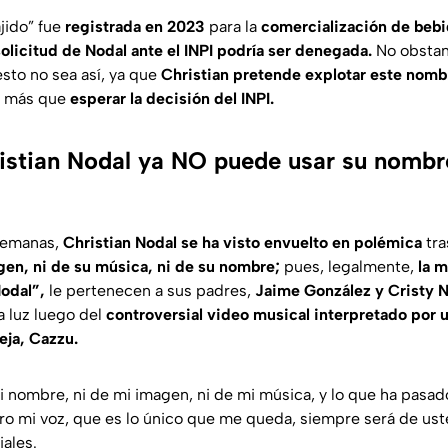
jido” fue
registrada en 2023
para la
comercialización de bebi
solicitud de Nodal ante el INPI podría ser denegada.
No obstant
esto no sea así, ya que
Christian pretende explotar este nomb
a más que
esperar la decisión del INPI.
istian Nodal ya NO puede usar su nomb
semanas,
Christian Nodal se ha visto envuelto en polémica
tra
en, ni de su música, ni de su nombre;
pues, legalmente,
la m
odal”,
le pertenecen a sus padres,
Jaime González y Cristy N
la luz luego del
controversial video musical interpretado por
eja, Cazzu.
 nombre, ni de mi imagen, ni de mi música, y lo que ha pasad
o mi voz, que es lo único que me queda, siempre será de ust
iales.