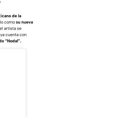
”
xicano de la
rlo como
su nueva
l artista se
n ya cuenta con
do “Nodal”.