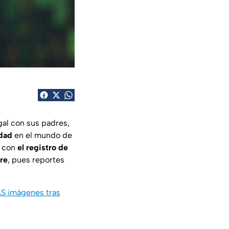
gal con sus padres,
idad
en el mundo de
o con
el registro de
bre
, pues reportes
AS imágenes tras