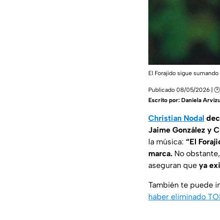
El Forajido sigue sumando 
Publicado 08/05/2026 | 
Escrito por:
Daniela Arviz
Christian Nodal
deci
Jaime González y Cr
la música:
“El Foraji
marca.
No obstante,
aseguran que
ya ex
También te puede i
haber eliminado TO