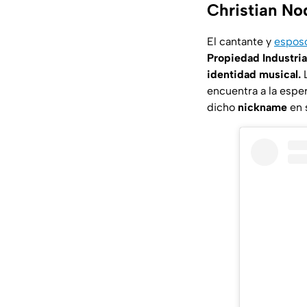
Christian Nod
El cantante y
esposo
Propiedad Industrial
identidad musical.
L
encuentra a la esper
dicho
nickname
en 