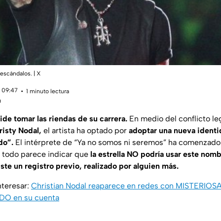
escándalos. | X
 09:47
1 minuto lectura
u
de tomar las riendas de su carrera.
En medio del conflicto le
isty Nodal,
el artista ha optado por
adoptar una nueva ident
do”.
El intérprete de “Ya no somos ni seremos” ha comenzad
 todo parece indicar que
la estrella NO podría usar este nom
iste un registro previo, realizado por alguien más.
nteresar:
Christian Nodal reaparece en redes con MISTERIOS
DO en su cuenta