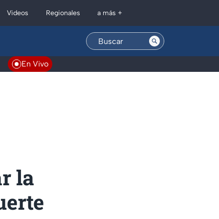
Regionales
Videos
a más +
En Vivo
r la
uerte