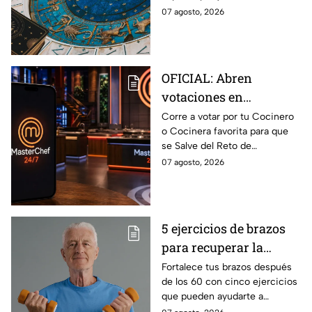
conexión inesperada
importante.
07 agosto, 2026
podría transformar tus
próximos días
OFICIAL: Abren
votaciones en
MasterChef 24/7 para
Corre a votar por tu Cocinero
o Cocinera favorita para que
que salves a un
se Salve del Reto de
Cocinero del Reto de
Eliminación de MasterChef
07 agosto, 2026
Eliminación de este
24/7 de este próximo
domingo
domingo.
5 ejercicios de brazos
para recuperar la
fuerza después de los
Fortalece tus brazos después
de los 60 con cinco ejercicios
60
que pueden ayudarte a
recuperar fuerza, movilidad y