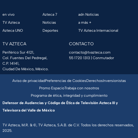
en vivo
Azteca 7
adn Noticias
TV Azteca
Noticias
a más +
Azteca UNO
Deportes
TV Azteca Internacional
TV AZTECA
CONTACTO
Periférico Sur 4121,
contacto@tvazteca.com
Col. Fuentes Del Pedregal,
55 1720 1313
| Conmutador
C.P. 14141,
Ciudad De México, México.
Aviso de privacidad
Preferencias de Cookies
Derechos
Inversionistas
Promo Espacio
Trabaja con nosotros
Programa de ética, integridad y cumplimiento
Defensor de Audiencias y Código de Ética de Televisión Azteca III y
Televisora del Valle de México
TV Azteca, M.R. & ©, TV Azteca, S.A.B. de C.V. Todos los derechos reservados,
2025.