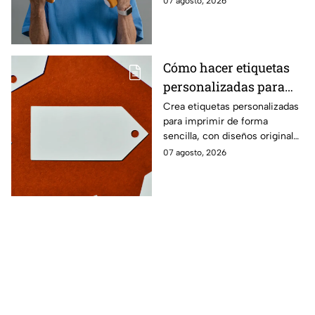
07 agosto, 2026
seguridad en los movimientos
cotidianos.
Cómo hacer etiquetas
personalizadas para
imprimir
Crea etiquetas personalizadas
para imprimir de forma
sencilla, con diseños originales
y detalles adaptados a tus
07 agosto, 2026
gustos, eventos o proyectos.