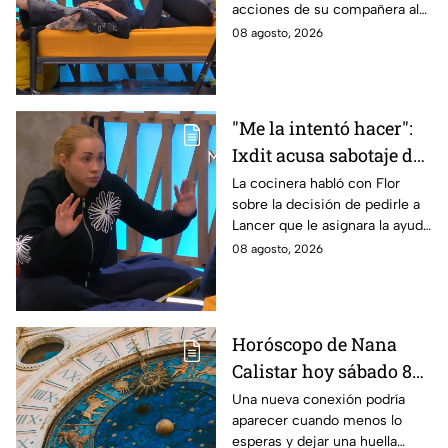
acciones de su compañera al
Michelle en MasterChef
interior del Mundo MasterChef
08 agosto, 2026
24/7
"Me la intentó hacer":
Ixdit acusa sabotaje de
Ramahá en la pasada
La cocinera habló con Flor
sobre la decisión de pedirle a
gala de salvación de
Lancer que le asignara la ayuda
MasterChef 24/7
de Ramahá y no la de Daniela
08 agosto, 2026
Horóscopo de Nana
Calistar hoy sábado 8
de agosto del 2026 para
Una nueva conexión podría
aparecer cuando menos lo
cada signo; una
esperas y dejar una huella