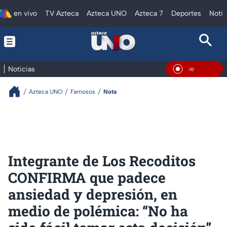
en vivo
TV Azteca
Azteca UNO
Azteca 7
Deportes
Notic
Noticias
En Viv
Azteca UNO
Famosos
Nota
Integrante de Los Recoditos
CONFIRMA que padece
ansiedad y depresión, en
medio de polémica: “No ha