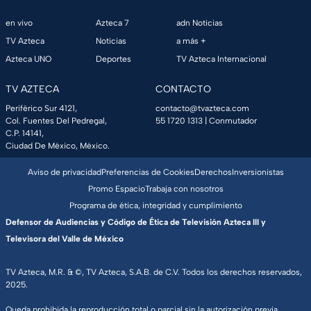
en vivo
Azteca 7
adn Noticias
TV Azteca
Noticias
a más +
Azteca UNO
Deportes
TV Azteca Internacional
TV AZTECA
CONTACTO
Periférico Sur 4121,
contacto@tvazteca.com
Col. Fuentes Del Pedregal,
55 1720 1313
| Conmutador
C.P. 14141,
Ciudad De México, México.
Aviso de privacidad
Preferencias de Cookies
Derechos
Inversionistas
Promo Espacio
Trabaja con nosotros
Programa de ética, integridad y cumplimiento
Defensor de Audiencias y Código de Ética de Televisión Azteca III y
Televisora del Valle de México
TV Azteca, M.R. & ©, TV Azteca, S.A.B. de C.V. Todos los derechos reservados,
2025.
Queda prohibida la reproducción total o parcial sin la autorización previa,