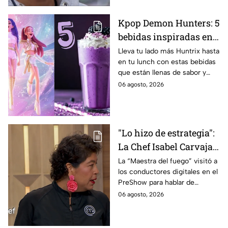
Kpop Demon Hunters: 5
bebidas inspiradas en
las guerreras Huntrix
Lleva tu lado más Huntrix hasta
en tu lunch con estas bebidas
para llevar a la escuela
que están llenas de sabor y
este regreso a clases
frescura.
06 agosto, 2026
2026; son saludables y
deliciosas
"Lo hizo de estrategia":
La Chef Isabel Carvajal
opina sobre la decisión
La “Maestra del fuego” visitó a
los conductores digitales en el
de Ramahá de subir a
PreShow para hablar de
Daniela al balcón de
algunos de los sucesos más
06 agosto, 2026
MasterChef 24/7
polémicos de la competencia