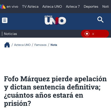
en vivo
TV Azteca
Azteca UNO
Azteca 7
Deportes
Notic
Noticias
En Vivo
Azteca UNO
Famosos
Nota
Fofo Márquez pierde apelación
y dictan sentencia definitiva;
¿cuántos años estará en
prisión?