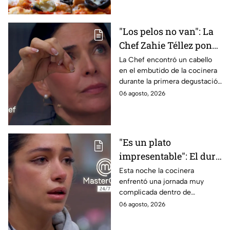
en la masa.
"Los pelos no van": La
Chef Zahie Téllez pone
en evidencia a Carmen
La Chef encontró un cabello
en el embutido de la cocinera
en la gala de mandiles
durante la primera degustación
negros de MasterChef
de la noche
06 agosto, 2026
24/7
"Es un plato
impresentable": El duro
regaño que hizo llorar a
Esta noche la cocinera
enfrentó una jornada muy
Michelle dentro de
complicada dentro de
MasterChef 24/7
MasterChef 24/7.
06 agosto, 2026