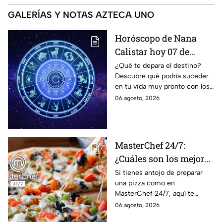
GALERÍAS Y NOTAS AZTECA UNO
Horóscopo de Nana
Calistar hoy 07 de
agosto; estos signos
¿Qué te depara el destino?
Descubre qué podría suceder
podrían dejar de estar
en tu vida muy pronto con los
solteros más pronto de
horóscopos de Nana Calistar;
06 agosto, 2026
lo que imaginan y
tendrás toda la información
recibir propuestas
para afrontar el futuro.
laborales
MasterChef 24/7:
¿Cuáles son los mejores
quesos para preparar
Si tienes antojo de preparar
una pizza como en
pizza en casa?
MasterChef 24/7, aquí te
contamos todo lo que debes
06 agosto, 2026
saber antes de poner manos