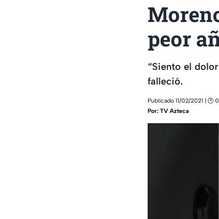
Moreno 
peor añ
“Siento el dolo
falleció.
Publicado 11/02/2021 | 🕑 
Por:
TV Azteca