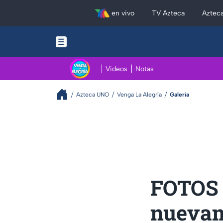
en vivo
TV Azteca
Aztec
Videos
Notas
Azteca UNO
Venga La Alegría
Galería
FOTOS |
nuevam