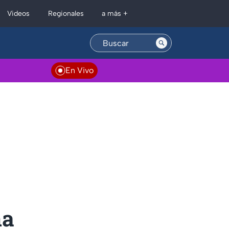
Regionales
Videos
a más +
En Vivo
na