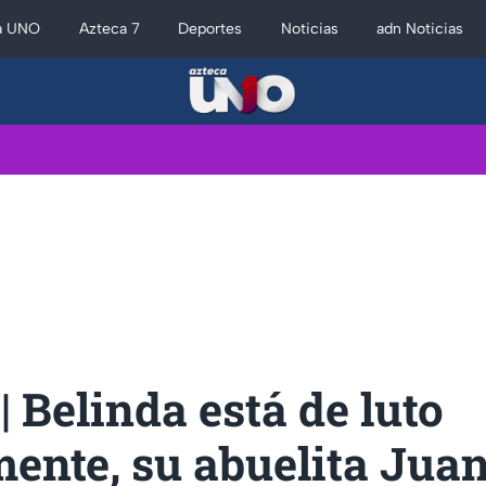
a UNO
Azteca 7
Deportes
Noticias
adn Noticias
 Belinda está de luto
ente, su abuelita Jua