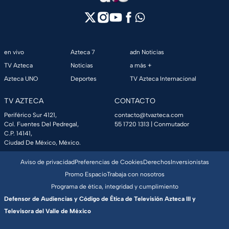
en vivo
Azteca 7
adn Noticias
TV Azteca
Noticias
a más +
Azteca UNO
Deportes
TV Azteca Internacional
TV AZTECA
CONTACTO
Periférico Sur 4121,
contacto@tvazteca.com
Col. Fuentes Del Pedregal,
55 1720 1313
| Conmutador
C.P. 14141,
Ciudad De México, México.
Aviso de privacidad
Preferencias de Cookies
Derechos
Inversionistas
Promo Espacio
Trabaja con nosotros
Programa de ética, integridad y cumplimiento
Defensor de Audiencias y Código de Ética de Televisión Azteca III y
Televisora del Valle de México