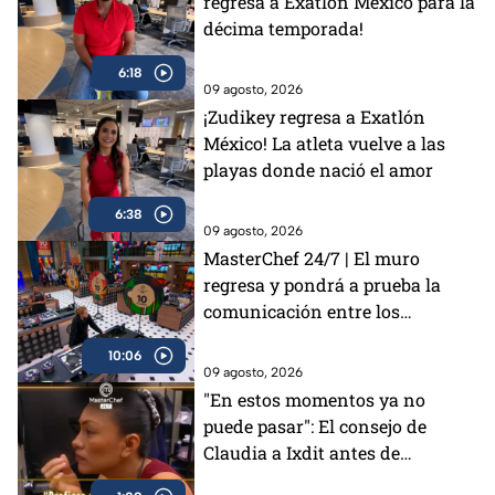
regresa a Exatlón México para la
décima temporada!
6:18
09 agosto, 2026
¡Zudikey regresa a Exatlón
México! La atleta vuelve a las
playas donde nació el amor
6:38
09 agosto, 2026
MasterChef 24/7 | El muro
regresa y pondrá a prueba la
comunicación entre los
cocineros
10:06
09 agosto, 2026
"En estos momentos ya no
puede pasar": El consejo de
Claudia a Ixdit antes de
enfrentar la eliminación en