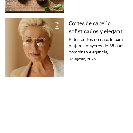
Cortes de cabello
sofisticados y elegantes
para mujeres mayores
Estos cortes de cabello para
mujeres mayores de 65 años
de 65 años
combinan elegancia,
comodidad y estilo, con
06 agosto, 2026
opciones que favorecen las
facciones y nunca pasan de
moda.