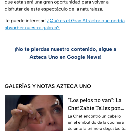
que esta será una gran oportunidad para volver a
disfrutar de este espectáculo de la naturaleza.
Te puede interesar:
¿Qué es el Gran Atractor que podría
absorber nuestra galaxia?
¡No te pierdas nuestro contenido, sigue a
Azteca Uno en Google News!
GALERÍAS Y NOTAS AZTECA UNO
"Los pelos no van": La
Chef Zahie Téllez pone
en evidencia a Carmen
La Chef encontró un cabello
en el embutido de la cocinera
en la gala de mandiles
durante la primera degustación