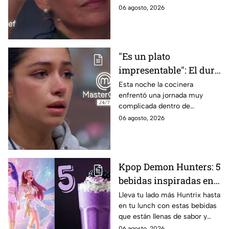
negros de MasterChef
de la noche
06 agosto, 2026
24/7
"Es un plato
impresentable": El duro
regaño que hizo llorar a
Esta noche la cocinera
enfrentó una jornada muy
Michelle dentro de
complicada dentro de
MasterChef 24/7
MasterChef 24/7.
06 agosto, 2026
Kpop Demon Hunters: 5
bebidas inspiradas en
las guerreras Huntrix
Lleva tu lado más Huntrix hasta
en tu lunch con estas bebidas
para llevar a la escuela
que están llenas de sabor y
este regreso a clases
frescura.
06 agosto, 2026