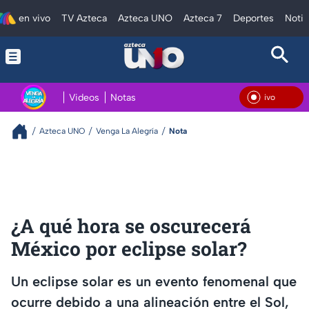
en vivo
TV Azteca
Azteca UNO
Azteca 7
Deportes
Notic
Videos
Notas
En Vivo
Azteca UNO
Venga La Alegría
Nota
¿A qué hora se oscurecerá
México por eclipse solar?
Un eclipse solar es un evento fenomenal que
ocurre debido a una alineación entre el Sol,