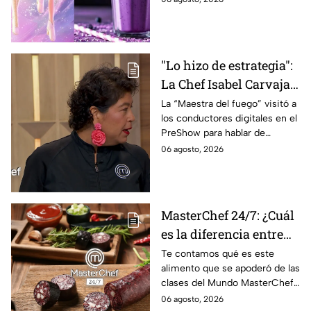
2026; son saludables y
deliciosas
"Lo hizo de estrategia":
La Chef Isabel Carvajal
opina sobre la decisión
La “Maestra del fuego” visitó a
los conductores digitales en el
de Ramahá de subir a
PreShow para hablar de
Daniela al balcón de
algunos de los sucesos más
06 agosto, 2026
MasterChef 24/7
polémicos de la competencia
MasterChef 24/7: ¿Cuál
es la diferencia entre
morcilla y moronga?
Te contamos qué es este
alimento que se apoderó de las
clases del Mundo MasterChef
24/7.
06 agosto, 2026