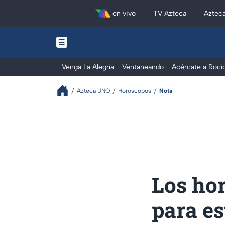
en vivo
TV Azteca
Aztec
Venga La Alegría
Ventaneando
Acércate a Rocí
Azteca UNO
Horóscopos
Nota
Los ho
para es