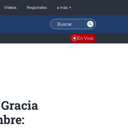
Regionales
Videos
a más +
En Vivo
 Gracia
mbre: