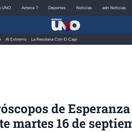
a UNO
Azteca 7
Deportes
Noticias
adn Noticias
o
Al Extremo
La Resolana Con El Capi
róscopos de Esperanza
te martes 16 de septie