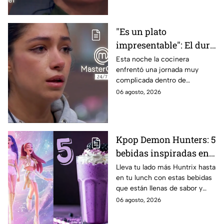
"Es un plato
impresentable": El duro
regaño que hizo llorar a
Esta noche la cocinera
enfrentó una jornada muy
Michelle dentro de
complicada dentro de
MasterChef 24/7
MasterChef 24/7.
06 agosto, 2026
Kpop Demon Hunters: 5
bebidas inspiradas en
las guerreras Huntrix
Lleva tu lado más Huntrix hasta
en tu lunch con estas bebidas
para llevar a la escuela
que están llenas de sabor y
este regreso a clases
frescura.
06 agosto, 2026
2026; son saludables y
deliciosas