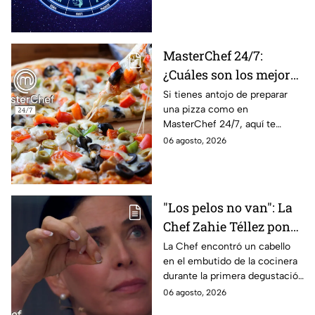
tendrás toda la información
recibir propuestas
para afrontar el futuro.
laborales
MasterChef 24/7:
¿Cuáles son los mejores
quesos para preparar
Si tienes antojo de preparar
una pizza como en
pizza en casa?
MasterChef 24/7, aquí te
contamos todo lo que debes
06 agosto, 2026
saber antes de poner manos
en la masa.
"Los pelos no van": La
Chef Zahie Téllez pone
en evidencia a Carmen
La Chef encontró un cabello
en el embutido de la cocinera
en la gala de mandiles
durante la primera degustación
negros de MasterChef
de la noche
06 agosto, 2026
24/7