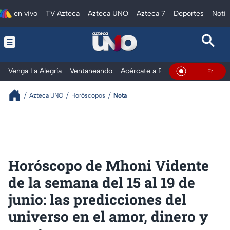
en vivo
TV Azteca
Azteca UNO
Azteca 7
Deportes
Notic
Venga La Alegría
Ventaneando
Acércate a Rocío
Al Extremo
En Vivo
Azteca UNO
Horóscopos
Nota
Horóscopo de Mhoni Vidente
de la semana del 15 al 19 de
junio: las predicciones del
universo en el amor, dinero y