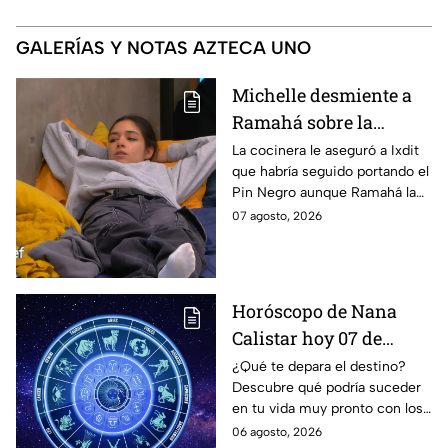
GALERÍAS Y NOTAS AZTECA UNO
Michelle desmiente a
Ramahá sobre la
designación del Pin
La cocinera le aseguró a Ixdit
que habría seguido portando el
Negro a un integrante
Pin Negro aunque Ramahá la
de las "Divas" en
hubiera subido al balcón
07 agosto, 2026
MasterChef 24/7
Horóscopo de Nana
Calistar hoy 07 de
agosto; estos signos
¿Qué te depara el destino?
Descubre qué podría suceder
podrían dejar de estar
en tu vida muy pronto con los
solteros más pronto de
horóscopos de Nana Calistar;
06 agosto, 2026
lo que imaginan y