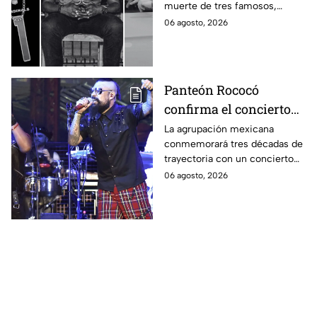
muerte de tres famosos,
2026
quienes les quitaron la vida,
06 agosto, 2026
cumpliendo la polémica regla
de 3
Panteón Rococó
confirma el concierto
más importante de su
La agrupación mexicana
conmemorará tres décadas de
trayectoria por sus 30
trayectoria con un concierto
años: fecha, lugar y
especial y esto es todo lo que
06 agosto, 2026
costo
sabemos.