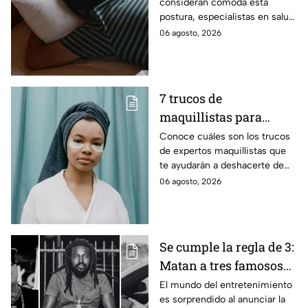
consideran cómoda esta
postura, especialistas en salud
advierten que dormir boca
06 agosto, 2026
abajo puede aumentar las
molestias musculares y
articulares con el paso de los
años. Estas son las razones y
7 trucos de
las recomendaciones para
maquillistas para
descansar mejor.
desinflamar las bolsas
Conoce cuáles son los trucos
de expertos maquillistas que
de los ojos en menos de
te ayudarán a deshacerte de
5 minutos
las bolsas de los ojos de
06 agosto, 2026
manera fácil y rápida sin
muchos productos
Se cumple la regla de 3:
Matan a tres famosos
en la semana del 31 de
El mundo del entretenimiento
es sorprendido al anunciar la
julio al 4 de agosto del