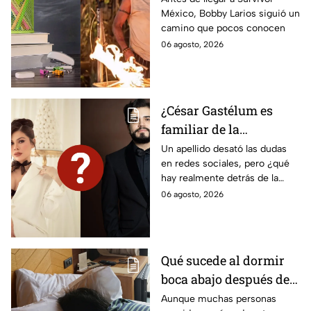
México, Bobby Larios siguió un
Survivor México La
camino que pocos conocen
Reliquia en Llamas
06 agosto, 2026
¿César Gastélum es
familiar de la
influencer Ana
Un apellido desató las dudas
en redes sociales, pero ¿qué
Gastelum? Esto es lo
hay realmente detrás de la
que se sabe sobre su
supuesta conexión entre
06 agosto, 2026
posible parentesco
César Gastélum y Ana
Gastélum?
Qué sucede al dormir
boca abajo después de
los 50
Aunque muchas personas