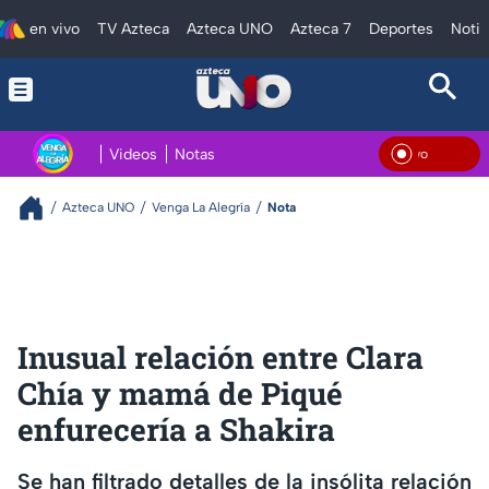
en vivo
TV Azteca
Azteca UNO
Azteca 7
Deportes
Notic
Videos
Notas
En V
Azteca UNO
Venga La Alegría
Nota
Inusual relación entre Clara
Chía y mamá de Piqué
enfurecería a Shakira
Se han filtrado detalles de la insólita relación