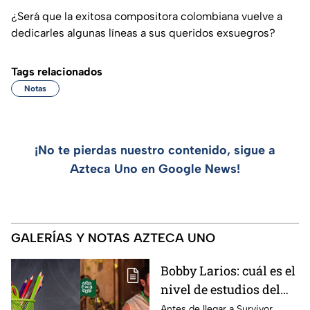
¿Será que la exitosa compositora colombiana vuelve a
dedicarles algunas líneas a sus queridos exsuegros?
Tags relacionados
Notas
¡No te pierdas nuestro contenido, sigue a
Azteca Uno en Google News!
GALERÍAS Y NOTAS AZTECA UNO
Bobby Larios: cuál es el
nivel de estudios del
primer eliminado de
Antes de llegar a Survivor