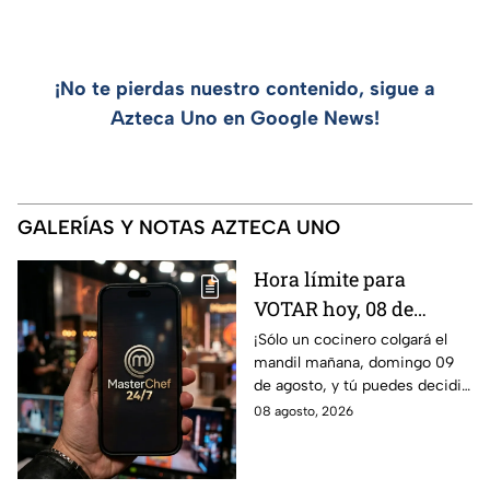
¡No te pierdas nuestro contenido, sigue a
Azteca Uno en Google News!
GALERÍAS Y NOTAS AZTECA UNO
Hora límite para
VOTAR hoy, 08 de
agosto, y salvar a tu
¡Sólo un cocinero colgará el
mandil mañana, domingo 09
cocinero favorito de
de agosto, y tú puedes decidir
MasterChef 24/7
quién continúa en la
08 agosto, 2026
competencia!