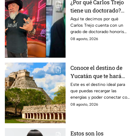
¿Por qué Carlos Trejo
tiene un doctorado?
Este es el
Aquí te decimos por qué
Carlos Trejo cuenta con un
reconocimiento que el
grado de doctorado honoris
cazafantasmas recibió
causa. El cazafantasmas será
08 agosto, 2026
Granjero de La Granja VIP
Segunda Temporada.
Conoce el destino de
Yucatán que te hará
desconectarte de la
Este es el destino ideal para
que puedas recargar las
rutina
energías y poder conectar con
naturaleza.
08 agosto, 2026
Estos son los