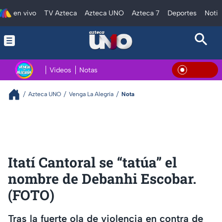
en vivo
TV Azteca
Azteca UNO
Azteca 7
Deportes
Notic
Videos
Notas
En Viv
Azteca UNO
Venga La Alegría
Nota
Itatí Cantoral se “tatúa” el
nombre de Debanhi Escobar.
(FOTO)
Tras la fuerte ola de violencia en contra de