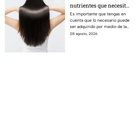
nutrientes que necesita
tu cabello a partir de
Es importante que tengas en
cuenta que lo necesario puede
los 40 años
ser adquirido por medio de la
alimentación.
08 agosto, 2026