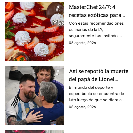
MasterChef 24/7: 4
recetas exóticas para
pizzas dulces que le
Con estas recomendaciones
culinarias de la IA,
darán un toque
seguramente tus invitados
sofisticado a tu mesa
quedarán encantados a la hora
08 agosto, 2026
del postre
Así se reportó la muerte
del papá de Lionel
Messi en vivo; estos
El mundo del deporte y
espectáculo se encuentra de
son los detalles en
luto luego de que se diera a
Venga La Alegría
conocer el fallecimiento del
08 agosto, 2026
padre de Leo Messi.