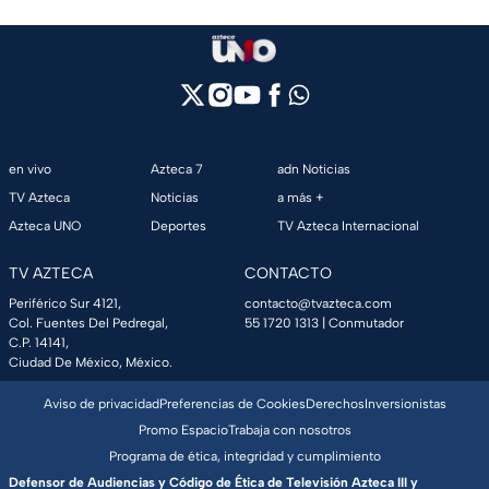
en vivo
Azteca 7
adn Noticias
TV Azteca
Noticias
a más +
Azteca UNO
Deportes
TV Azteca Internacional
TV AZTECA
CONTACTO
Periférico Sur 4121,
contacto@tvazteca.com
Col. Fuentes Del Pedregal,
55 1720 1313
| Conmutador
C.P. 14141,
Ciudad De México, México.
Aviso de privacidad
Preferencias de Cookies
Derechos
Inversionistas
Promo Espacio
Trabaja con nosotros
Programa de ética, integridad y cumplimiento
Defensor de Audiencias y Código de Ética de Televisión Azteca III y