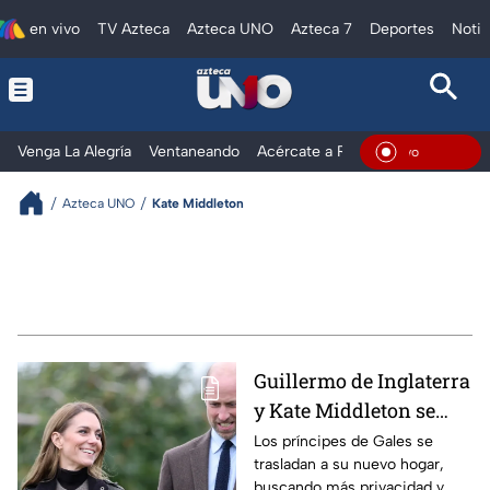
en vivo
TV Azteca
Azteca UNO
Azteca 7
Deportes
Notic
Venga La Alegría
Ventaneando
Acércate a Rocío
Al Extremo
En Viv
Azteca UNO
Kate Middleton
Guillermo de Inglaterra
y Kate Middleton se
mudan de Windsor:
Los príncipes de Gales se
trasladan a su nuevo hogar,
este es su nuevo hogar
buscando más privacidad y