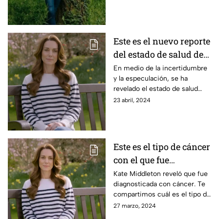
podría reaparecer en público.
Este es el nuevo reporte
del estado de salud de
Kate Middleton
En medio de la incertidumbre
y la especulación, se ha
revelado el estado de salud
actual de la princesa de Gales,
23 abril, 2024
Kate Middleton.
Este es el tipo de cáncer
con el que fue
diagnosticada Kate
Kate Middleton reveló que fue
diagnosticada con cáncer. Te
Middleton
compartimos cuál es el tipo de
dicha enfermedad que podría
27 marzo, 2024
estar afectando a la princesa