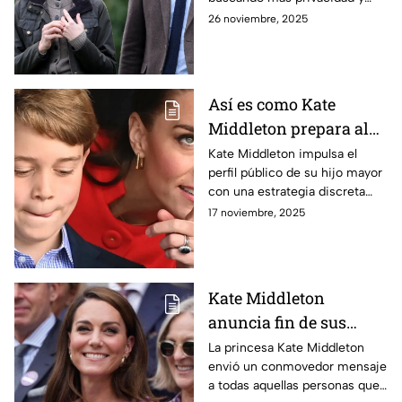
espacio para su familia
26 noviembre, 2025
mientras continúan con sus
compromisos reales.
Así es como Kate
Middleton prepara al
príncipe George para
Kate Middleton impulsa el
perfil público de su hijo mayor
sustituir a su padre
con una estrategia discreta
como el próximo rey
para asumir algún día el rol
17 noviembre, 2025
más importante de la
monarquía británica.
Kate Middleton
anuncia fin de sus
quimioterapias con
La princesa Kate Middleton
envió un conmovedor mensaje
conmovedor mensaje
a todas aquellas personas que