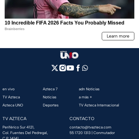
en vivo
Azteca 7
adn Noticias
TV Azteca
Noticias
a más +
Azteca UNO
Deportes
TV Azteca Internacional
TV AZTECA
CONTACTO
Periférico Sur 4121,
contacto@tvazteca.com
Col. Fuentes Del Pedregal,
55 1720 1313
| Conmutador
C.P. 14141,