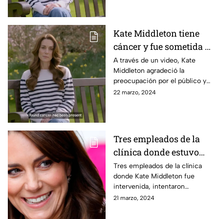
de Gales.
Kate Middleton tiene
cáncer y fue sometida a
quimioterapia, revela
A través de un video, Kate
Middleton agradeció la
en video tras estar
preocupación por el público y
desaparecida
pidió tiempo y privacidad para
22 marzo, 2024
recuperarse del tratamiento de
quimioterapia por el que está
pasando.
Tres empleados de la
clínica donde estuvo
Kate Middleton,
Tres empleados de la clínica
donde Kate Middleton fue
intentaron acceder a su
intervenida, intentaron
historial médico
acceder a su historial médico
21 marzo, 2024
y ahora son investigados
internamente.