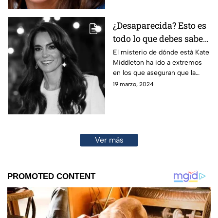
¿Desaparecida? Esto es
todo lo que debes saber
sobre Kate Middleton y
El misterio de dónde está Kate
Middleton ha ido a extremos
por qué pone en jaque a
en los que aseguran que la
la familia real británica
princesa de Gales murió, pero
19 marzo, 2024
¿qué está pasando en
realidad? Esto es todo lo que
sabemos.
Ver más