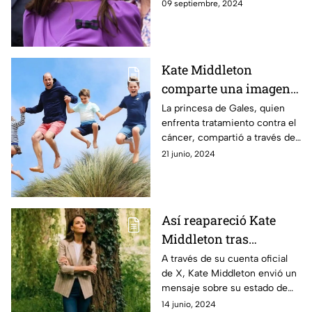
luchan en contra del cáncer
09 septiembre, 2024
tras haber finalizado sus
quimioterapias.
Kate Middleton
comparte una imagen
familiar llena de
La princesa de Gales, quien
enfrenta tratamiento contra el
alegría y ternura para
cáncer, compartió a través de
celebrar el cumpleaños
redes sociales, una foto
21 junio, 2024
número 42 del príncipe
sorprendente de su esposo y
Guillermo
sus tres hijos disfrutando al
máximo durante su reciente
escapada a la playa.
Así reapareció Kate
Middleton tras
anunciar que tiene
A través de su cuenta oficial
de X, Kate Middleton envió un
cáncer
mensaje sobre su estado de
salud y aseguró que mañana
14 junio, 2024