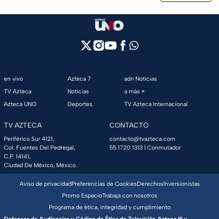
en vivo
Azteca 7
adn Noticias
TV Azteca
Noticias
a más +
Azteca UNO
Deportes
TV Azteca Internacional
TV AZTECA
CONTACTO
Periférico Sur 4121,
contacto@tvazteca.com
Col. Fuentes Del Pedregal,
55 1720 1313
| Conmutador
C.P. 14141,
Ciudad De México, México.
Aviso de privacidad
Preferencias de Cookies
Derechos
Inversionistas
Promo Espacio
Trabaja con nosotros
Programa de ética, integridad y cumplimiento