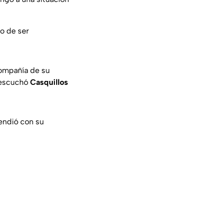
o de ser
compañía de su
 escuchó
Casquillos
endió con su