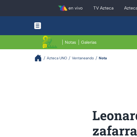
en vivo
TV Azteca
Aztec
Notas
Galerías
Azteca UNO
Ventaneando
Nota
Leonar
zafarra