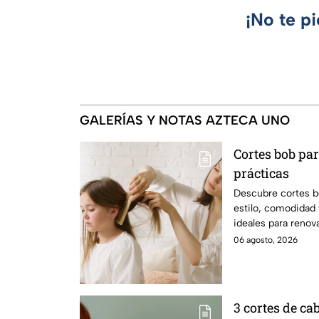
¡No te p
GALERÍAS Y NOTAS AZTECA UNO
Cortes bob par
prácticas
Descubre cortes b
estilo, comodidad 
ideales para renova
diario.
06 agosto, 2026
3 cortes de ca