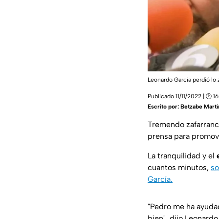
Leonardo García perdió lo 
Publicado 11/11/2022 | 🕑 1
Escrito por:
Betzabe Martín
Tremendo zafarran
prensa para promove
La tranquilidad y el
e
cuantos minutos,
so
García.
"Pedro me ha ayudad
bien", dijo Leonard