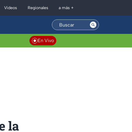
Regionales
Videos
a más +
En Vivo
e la