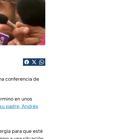
una conferencia de
érmino en unos
 su padre, Andrés
ergía para que esté
ngo a una situación