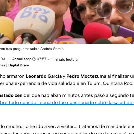
zen tras preguntas sobre Andrés García.
6:03
| Actualizado 🕑 07:57
1 minuto lectura
ez | Digital Drive
cho armaron
Leonardo García
y
Pedro Moctezuma
al finalizar 
r una experiencia de vida saludable en Tulum, Quintana Roo.
stado zen
del que hablaban minutos antes pasó a segundo t
bre todo cuando Leonardo fue cuestionado sobre la salud de
o mucho. Lo he ido a ver, a visitar... tratamos de mandarle en
o para después expresar "no vengo hablar de ese tema aquí, ve